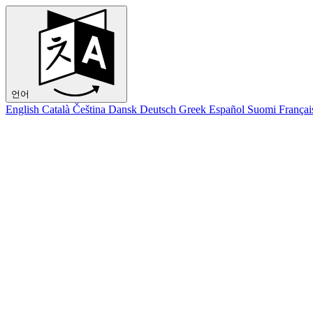
언어
English
Català
Čeština
Dansk
Deutsch
Greek
Español
Suomi
Françai