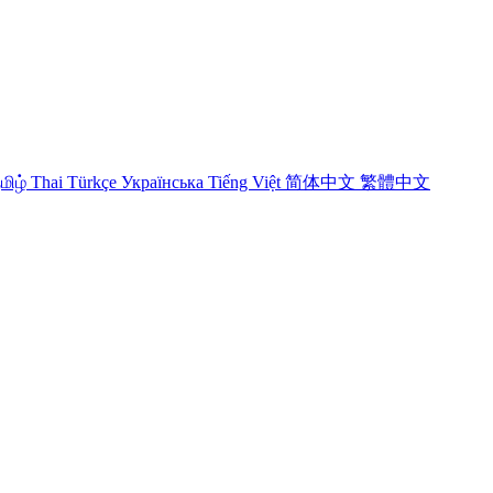
மிழ்
Thai
Türkçe
Українська
Tiếng Việt
简体中文
繁體中文