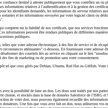
e confiance destiné à attester publiquement que vous contrôlez un ou p
es informations relatives à l’authentification et à la gestion des certifi
 pour les identifiants demandés, les informations du serveur relatives a
rtantes et les informations envoyées par votre logiciel client ou dédu
s”.
i comptent sur la fiabilité de nos certificats, que nos services fonct
 Ces informations peuvent être rendues publiques de différentes manière
iscussions publiques.
t, telles que votre adresse électronique, à des fins de service et de ré
 et circonstances atténuantes” ci-dessous. En fournissant votre adresse é
désabonner des courriels liés au service en cliquant sur le lien “unsubsc
à des fins de marketing ou de promotion sans votre consentement.
 dépôt tel que ceux gérés par Debian, Ubuntu, Red Hat ou GitHub. Votre int
us avez la possibilité de faire un don. Les dons sont traités par nos p
nt choisie, et stockés dans la base de données Salesforce de l’ISRG et S
onction de votre don, nous pouvons également recueillir des informations
ux donateurs. Une fois que vous avez fait un don, nous utiliserons vos inf