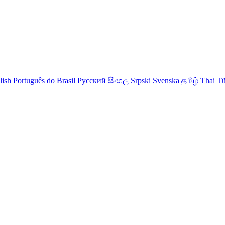
lish
Português do Brasil
Русский
සිංහල
Srpski
Svenska
தமிழ்
Thai
Tü