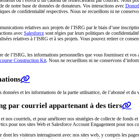
ellements ou l’envoi d’un cadeau de remerciement par courrier. Nous pouv
tude de notre base de données de donateurs. Vos interactions avec
Donor
tiques de confidentialité respectives. Nous ne recueillons ni ne conservo
nications relatives aux projets de l’ISRG par le biais d’une inscription
actions avec
Salesforce
sont régies par leurs politiques de confidential
sées relatives à l’ISRG et à ses projets. Vous pouvez retirer ce consen
 de l’ISRG, les informations personnelles que vous fournissez et vos act
scourse Construction Kit
. Nous ne recueillons ni ne conservons d’inform
mations
nées et les informations de la partie utilisatrice, de l’abonné et du vi
ing par courriel appartenant à des tiers
 nos courriels, et pour améliorer nos stratégies de collecte de fonds e
lytics pour nos sites Web et Salesforce Account Engagement pour nos co
dont les visiteurs interagissent avec nos sites web, y compris les pages v