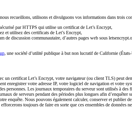
nous recueillons, utilisons et divulguons vos informations dans trois con
 sécurisé par HTTPS qui utilise un certificat de Let’s Encrypt,
et utilisez des certificats de Let’s Encrypt,
um de discussion communautaire, d’autres pages web sous letsencrypt.org
oup
, une société d’utilité publique à but non lucratif de Californie (États
n certificat Let’s Encrypt, votre navigateur (ou client TLS) peut demand
t enregistrer votre adresse IP, votre logiciel de navigation et votre sy
r des personnes. Les journaux temporaires du serveur sont utilisés à de
aux de serveurs pendant des périodes plus longues afin d’enquêter sur l
otre enquête. Nous pouvons également calculer, conserver et publier des
fforcerons toujours de faire en sorte que ces ensembles de données ne c