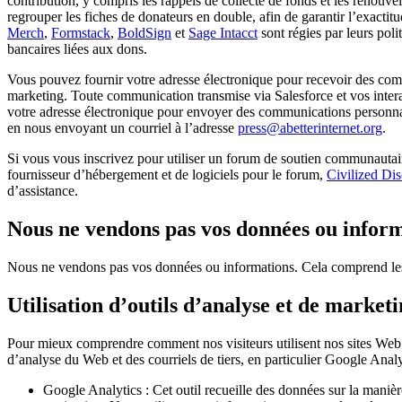
contribution, y compris les rappels de collecte de fonds et les renouv
regrouper les fiches de donateurs en double, afin de garantir l’exacti
Merch
,
Formstack
,
BoldSign
et
Sage Intacct
sont régies par leurs poli
bancaires liées aux dons.
Vous pouvez fournir votre adresse électronique pour recevoir des commu
marketing. Toute communication transmise via Salesforce et vos inter
votre adresse électronique pour envoyer des communications personnali
en nous envoyant un courriel à l’adresse
press@abetterinternet.org
.
Si vous vous inscrivez pour utiliser un forum de soutien communautaire
fournisseur d’hébergement et de logiciels pour le forum,
Civilized Di
d’assistance.
Nous ne vendons pas vos données ou infor
Nous ne vendons pas vos données ou informations. Cela comprend les don
Utilisation d’outils d’analyse et de market
Pour mieux comprendre comment nos visiteurs utilisent nos sites Web et
d’analyse du Web et des courriels de tiers, en particulier Google Ana
Google Analytics : Cet outil recueille des données sur la manière 