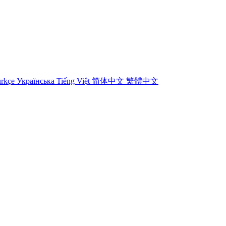
rkçe
Українська
Tiếng Việt
简体中文
繁體中文