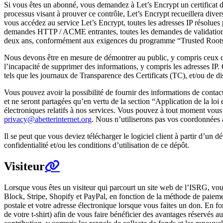
Si vous êtes un abonné, vous demandez à Let’s Encrypt un certificat d
processus visant à prouver ce contrôle, Let’s Encrypt recueillera divers
vous accédez au service Let’s Encrypt, toutes les adresses IP résolues
demandes HTTP / ACME entrantes, toutes les demandes de validation so
deux ans, conformément aux exigences du programme “Trusted Root
Nous devons être en mesure de démontrer au public, y compris ceux qu
l’incapacité de supprimer des informations, y compris les adresses IP.
tels que les journaux de Transparence des Certificats (TC), et/ou de d
Vous pouvez avoir la possibilité de fournir des informations de contac
et ne seront partagées qu’en vertu de la section “Application de la loi
électroniques relatifs à nos services. Vous pouvez à tout moment vous 
privacy@abetterinternet.org
. Nous n’utiliserons pas vos coordonnées 
Il se peut que vous deviez télécharger le logiciel client à partir d’un
confidentialité et/ou les conditions d’utilisation de ce dépôt.
Visiteur
Lorsque vous êtes un visiteur qui parcourt un site web de l’ISRG, vo
Block, Stripe, Shopify et PayPal, en fonction de la méthode de paieme
postale et votre adresse électronique lorsque vous faites un don. En f
de votre t-shirt) afin de vous faire bénéficier des avantages réservés a