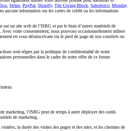
ons également utiliser votre adresse postale pour identifier et
Box
,
Stripe
,
PayPal
,
Shopify
,
The Giving Block
,
Salesforce
,
Monday
ns aucune information sur les cartes de crédit ou les informations
 sur un site web de l’ISRG et par le biais d’autres matériels de
ité. Avec votre consentement, nous pouvons occasionnellement utiliser
tement en vous désinscrivant via le pied de page de nos courriels ou
ions sont régies par la politique de confidentialité de notre
ations personnelles dans le cadre de notre offre de ce forum
siteur.
t de marketing, l’ISRG peut de temps à autre déployer des outils
urriels de marketing.
isitées, la durée des visites des pages et des sites, et les chemins de