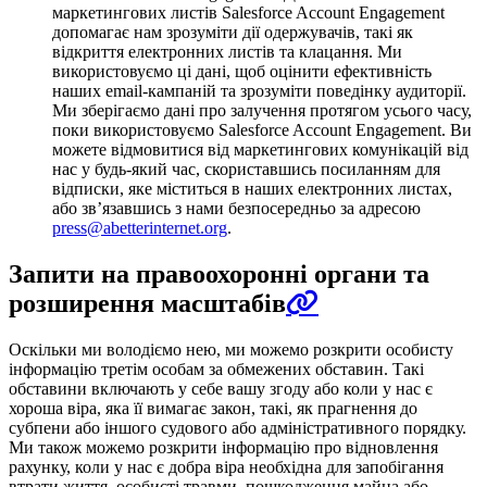
маркетингових листів Salesforce Account Engagement
допомагає нам зрозуміти дії одержувачів, такі як
відкриття електронних листів та клацання. Ми
використовуємо ці дані, щоб оцінити ефективність
наших email-кампаній та зрозуміти поведінку аудиторії.
Ми зберігаємо дані про залучення протягом усього часу,
поки використовуємо Salesforce Account Engagement. Ви
можете відмовитися від маркетингових комунікацій від
нас у будь-який час, скориставшись посиланням для
відписки, яке міститься в наших електронних листах,
або зв’язавшись з нами безпосередньо за адресою
press@abetterinternet.org
.
Запити на правоохоронні органи та
розширення масштабів
Оскільки ми володіємо нею, ми можемо розкрити особисту
інформацію третім особам за обмежених обставин. Такі
обставини включають у себе вашу згоду або коли у нас є
хороша віра, яка її вимагає закон, такі, як прагнення до
субпени або іншого судового або адміністративного порядку.
Ми також можемо розкрити інформацію про відновлення
рахунку, коли у нас є добра віра необхідна для запобігання
втрати життя, особисті травми, пошкодження майна або