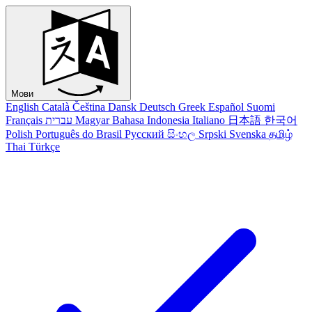
Мови
English
Català
Čeština
Dansk
Deutsch
Greek
Español
Suomi
Français
עברית
Magyar
Bahasa Indonesia
Italiano
日本語
한국어
Polish
Português do Brasil
Русский
සිංහල
Srpski
Svenska
தமிழ்
Thai
Türkçe