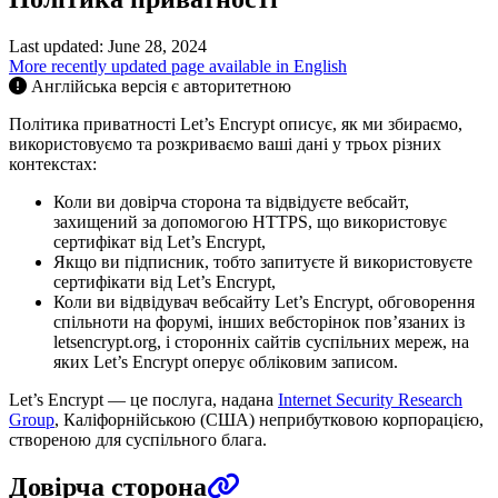
Last updated: June 28, 2024
More recently updated page available in English
Англійська версія є авторитетною
Політика приватності Let’s Encrypt описує, як ми збираємо,
використовуємо та розкриваємо ваші дані у трьох різних
контекстах:
Коли ви довірча сторона та відвідуєте вебсайт,
захищений за допомогою HTTPS, що використовує
сертифікат від Let’s Encrypt,
Якщо ви підписник, тобто запитуєте й використовуєте
сертифікати від Let’s Encrypt,
Коли ви відвідувач вебсайту Let’s Encrypt, обговорення
спільноти на форумі, інших вебсторінок пов’язаних із
letsencrypt.org, і сторонніх сайтів суспільних мереж, на
яких Let’s Encrypt оперує обліковим записом.
Let’s Encrypt — це послуга, надана
Internet Security Research
Group
, Каліфорнійською (США) неприбутковою корпорацією,
створеною для суспільного блага.
Довірча сторона