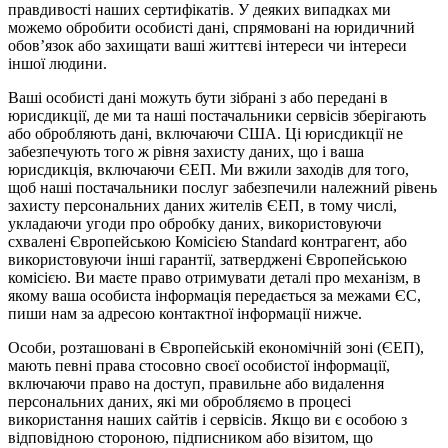
правдивості наших сертифікатів. У деяких випадках ми
можемо обробити особисті дані, спрямовані на юридичний
обов’язок або захищати ваші життєві інтереси чи інтереси
іншої людини.
Ваші особисті дані можуть бути зібрані з або передані в
юрисдикції, де ми та наші постачальники сервісів зберігають
або обробляють дані, включаючи США. Ці юрисдикції не
забезпечують того ж рівня захисту даних, що і ваша
юрисдикція, включаючи ЄЕП. Ми вжили заходів для того,
щоб наші постачальники послуг забезпечили належний рівень
захисту персональних даних жителів ЄЕП, в тому числі,
укладаючи угоди про обробку даних, використовуючи
схвалені Європейською Комісією Standard контрагент, або
використовуючи інші гарантії, затверджені Європейською
комісією. Ви маєте право отримувати деталі про механізм, в
якому ваша особиста інформація передається за межами ЄС,
пиши нам за адресою контактної інформації нижче.
Особи, розташовані в Європейській економічній зоні (ЄЕП),
мають певні права стосовно своєї особистої інформації,
включаючи право на доступ, правильне або видалення
персональних даних, які ми обробляємо в процесі
використання наших сайтів і сервісів. Якщо ви є особою з
відповідною стороною, підписником або візитом, що