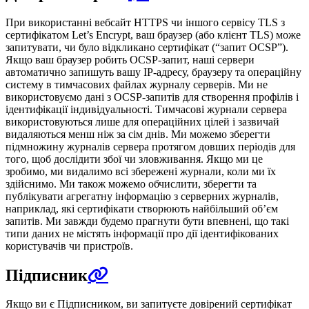
При використанні вебсайт HTTPS чи іншого сервісу TLS з
сертифікатом Let’s Encrypt, ваш браузер (або клієнт TLS) може
запитувати, чи було відкликано сертифікат (“запит OCSP”).
Якщо ваш браузер робить OCSP-запит, наші сервери
автоматично запишуть вашу IP-адресу, браузеру та операційну
систему в тимчасових файлах журналу серверів. Ми не
використовуємо дані з OCSP-запитів для створення профілів і
ідентифікації індивідуальності. Тимчасові журнали сервера
використовуються лише для операційних цілей і зазвичай
видаляються менш ніж за сім днів. Ми можемо зберегти
підмножину журналів сервера протягом довших періодів для
того, щоб дослідити збої чи зловживання. Якщо ми це
зробимо, ми видалимо всі збережені журнали, коли ми їх
здійснимо. Ми також можемо обчислити, зберегти та
публікувати агрегатну інформацію з серверних журналів,
наприклад, які сертифікати створюють найбільший об’єм
запитів. Ми завжди будемо прагнути бути впевнені, що такі
типи даних не містять інформації про дії ідентифікованих
користувачів чи пристроїв.
Підписник
Якщо ви є Підписником, ви запитуєте довірений сертифікат