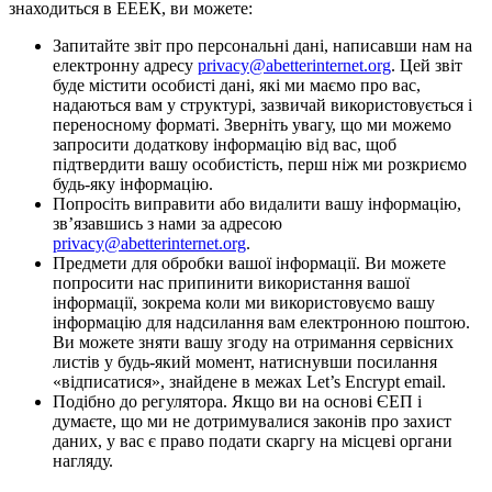
знаходиться в ЕЕЕК, ви можете:
Запитайте звіт про персональні дані, написавши нам на
електронну адресу
privacy@abetterinternet.org
. Цей звіт
буде містити особисті дані, які ми маємо про вас,
надаються вам у структурі, зазвичай використовується і
переносному форматі. Зверніть увагу, що ми можемо
запросити додаткову інформацію від вас, щоб
підтвердити вашу особистість, перш ніж ми розкриємо
будь-яку інформацію.
Попросіть виправити або видалити вашу інформацію,
зв’язавшись з нами за адресою
privacy@abetterinternet.org
.
Предмети для обробки вашої інформації. Ви можете
попросити нас припинити використання вашої
інформації, зокрема коли ми використовуємо вашу
інформацію для надсилання вам електронною поштою.
Ви можете зняти вашу згоду на отримання сервісних
листів у будь-який момент, натиснувши посилання
«відписатися», знайдене в межах Let’s Encrypt email.
Подібно до регулятора. Якщо ви на основі ЄЕП і
думаєте, що ми не дотримувалися законів про захист
даних, у вас є право подати скаргу на місцеві органи
нагляду.