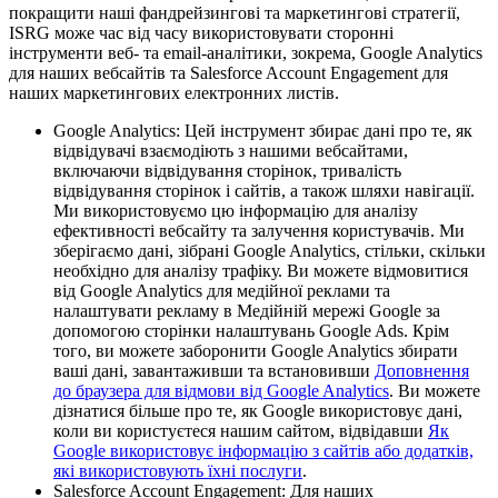
покращити наші фандрейзингові та маркетингові стратегії,
ISRG може час від часу використовувати сторонні
інструменти веб- та email-аналітики, зокрема, Google Analytics
для наших вебсайтів та Salesforce Account Engagement для
наших маркетингових електронних листів.
Google Analytics: Цей інструмент збирає дані про те, як
відвідувачі взаємодіють з нашими вебсайтами,
включаючи відвідування сторінок, тривалість
відвідування сторінок і сайтів, а також шляхи навігації.
Ми використовуємо цю інформацію для аналізу
ефективності вебсайту та залучення користувачів. Ми
зберігаємо дані, зібрані Google Analytics, стільки, скільки
необхідно для аналізу трафіку. Ви можете відмовитися
від Google Analytics для медійної реклами та
налаштувати рекламу в Медійній мережі Google за
допомогою сторінки налаштувань Google Ads. Крім
того, ви можете заборонити Google Analytics збирати
ваші дані, завантаживши та встановивши
Доповнення
до браузера для відмови від Google Analytics
. Ви можете
дізнатися більше про те, як Google використовує дані,
коли ви користуєтеся нашим сайтом, відвідавши
Як
Google використовує інформацію з сайтів або додатків,
які використовують їхні послуги
.
Salesforce Account Engagement: Для наших