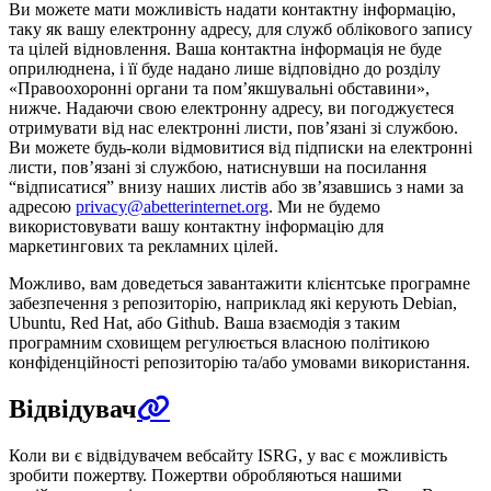
Ви можете мати можливість надати контактну інформацію,
таку як вашу електронну адресу, для служб облікового запису
та цілей відновлення. Ваша контактна інформація не буде
оприлюднена, і її буде надано лише відповідно до розділу
«Правоохоронні органи та пом’якшувальні обставини»,
нижче. Надаючи свою електронну адресу, ви погоджуєтеся
отримувати від нас електронні листи, пов’язані зі службою.
Ви можете будь-коли відмовитися від підписки на електронні
листи, пов’язані зі службою, натиснувши на посилання
“відписатися” внизу наших листів або зв’язавшись з нами за
адресою
privacy@abetterinternet.org
. Ми не будемо
використовувати вашу контактну інформацію для
маркетингових та рекламних цілей.
Можливо, вам доведеться завантажити клієнтське програмне
забезпечення з репозиторію, наприклад які керують Debian,
Ubuntu, Red Hat, або Github. Ваша взаємодія з таким
програмним сховищем регулюється власною політикою
конфіденційності репозиторію та/або умовами використання.
Відвідувач
Коли ви є відвідувачем вебсайту ISRG, у вас є можливість
зробити пожертву. Пожертви обробляються нашими