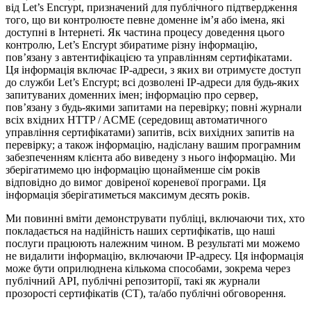
від Let’s Encrypt, призначений для публічного підтвердження
того, що ви контролюєте певне доменне ім’я або імена, які
доступні в Інтернеті. Як частина процесу доведення цього
контролю, Let’s Encrypt збиратиме різну інформацію,
пов’язану з автентифікацією та управлінням сертифікатами.
Ця інформація включає IP-адреси, з яких ви отримуєте доступ
до служби Let’s Encrypt; всі дозволені IP-адреси для будь-яких
запитуваних доменних імен; інформацію про сервер,
пов’язану з будь-якими запитами на перевірку; повні журнали
всіх вхідних HTTP / ACME (середовищ автоматичного
управління сертифікатами) запитів, всіх вихідних запитів на
перевірку; а також інформацію, надіслану вашим програмним
забезпеченням клієнта або виведену з нього інформацію. Ми
зберігатимемо цю інформацію щонайменше сім років
відповідно до вимог довіреної кореневої програми. Ця
інформація зберігатиметься максимум десять років.
Ми повинні вміти демонструвати публіці, включаючи тих, хто
покладається на надійність наших сертифікатів, що наші
послуги працюють належним чином. В результаті ми можемо
не видалити інформацію, включаючи IP-адресу. Ця інформація
може бути оприлюднена кількома способами, зокрема через
публічний API, публічні репозиторії, такі як журнали
прозорості сертифікатів (CT), та/або публічні обговорення.