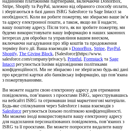
надійними платіжними партнерами, включаючи DonorBox,
Stripe, Shopify та PayPal, залежно від обраного способу оплати,
і зберігаються в базі даних ISRG Salesforce та Sage Intacct за
необхідності. Коли ви робите пожертву, ми збираємо ваше ім’я
та адресу електронної пошти, а також, якщо ви її надаєте,
вашу поштову адресу. Після того, як ви зробите пожертву, ми
будемо використовувати вашу інформацію в наших законних
інтересах для обробки та управління вашим внеском,
включаючи нагадування про збір коштів та продовження
терміну його дії. Ваша взаємодія з
DonorBox
,
Stripe
,
PayPal
,
Shopify
,
The Giving Block
, [Salesforce](https://www.
salesforce.com/company/privacy/),
Printful
,
Formstack
та
Sage
Intacct
регулюється їхніми відповідними політиками
конфіденційності. Ми не збираємо і не зберігаємо будь-які дані
про кредитні картки або банківську інформацію, що пов’язана
з пожертвуваннями.
Ви можете надати свою електронну адресу для отримання
повідомлень, пов’язаних з проєктами ISRG, зареєструвавшись
на вебсайті ISRG та отримавши інші маркетингові матеріали.
Будь-яке спілкування через Salesforce і ваша взаємодія з
Salesforce
регулюється їхньою політикою конфіденційності.
Ми можемо іноді використовувати вашу електронну адресу
для надсилання персоналізованих повідомлень, пов’язаних з
ISRG та її проєктами. Ви можете попросити видалити вашу