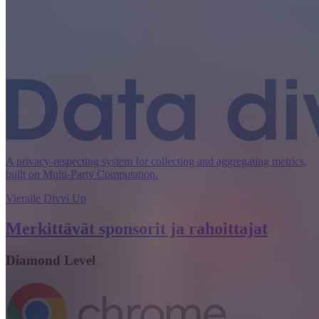
A privacy-respecting system for collecting and aggregating metrics,
built on Multi-Party Computation.
Vieraile Divvi Up
Merkittävät sponsorit ja rahoittajat
Diamond Level