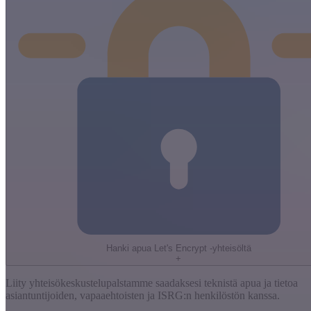
Hanki apua Let's Encrypt -yhteisöltä
+
Liity yhteisökeskustelupalstamme saadaksesi teknistä apua ja tietoa
asiantuntijoiden, vapaaehtoisten ja ISRG:n henkilöstön kanssa.