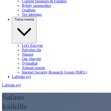
Current Sponsors & Funders
Ryhdy sponsoriksi
Osallistu
Tee lahjoitus
Tietoa meistä
Let's Encrypt
Palvelun tila
Tilastot
Ota yhteyttä
Työpaikat
Annual reports
Internet Security Research Group (ISRG)
Lahjoita nyt
Lahjoita nyt
Salaus
kaikille