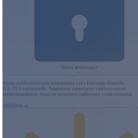
Valmis aloittamaan?
−
Aloita verkkosivustojesi suojaaminen Let's Encryptin ilmaisilla
SSL/TLS-varmenteilla. Saadaksesi varmenteen verkkosivustosi
verkkotunnukselle sinun on osoitettava hallitsevasi verkkotunnusta.
Aloitetaan →