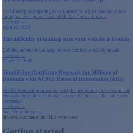
Let’s Encrypt is preparing its certificates for a post-quantum future
through a new approach called Merkle Tree Certificates.
Lue lisää →
April 10, 2026
The difficulty of making sure your website is broken
Building automation to keep our test certificates reliably invalid.
Lue lisää →
March 17, 2026
Simplifying Certificate Renewals for Millions of
Domains with ACME Renewal Information (ARI)
ACME Renewal Information (ARI) helped Shopify make certificate
renewals for millions of domains more reliable, scalable, and easier
to manage.
Lue lisää →
See all our blog posts
Ilmaiset, automatisoidut TLS-varmenteet
Getting started