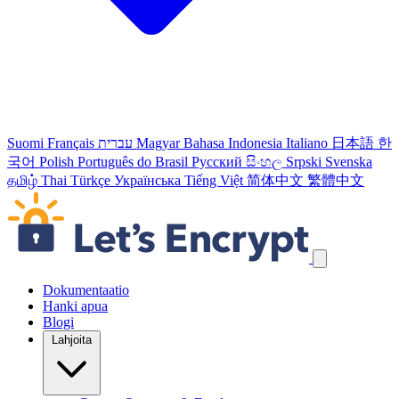
Suomi
Français
עברית
Magyar
Bahasa Indonesia
Italiano
日本語
한
국어
Polish
Português do Brasil
Русский
සිංහල
Srpski
Svenska
தமிழ்
Thai
Türkçe
Українська
Tiếng Việt
简体中文
繁體中文
Ohita navigointilinkit
Dokumentaatio
Hanki apua
Blogi
Lahjoita