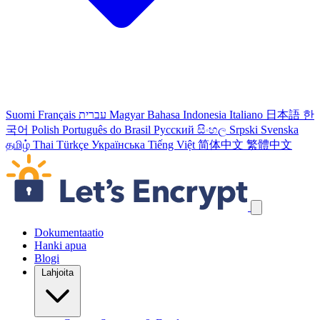
Suomi
Français
עברית
Magyar
Bahasa Indonesia
Italiano
日本語
한
국어
Polish
Português do Brasil
Русский
සිංහල
Srpski
Svenska
தமிழ்
Thai
Türkçe
Українська
Tiếng Việt
简体中文
繁體中文
Ohita navigointilinkit
Dokumentaatio
Hanki apua
Blogi
Lahjoita