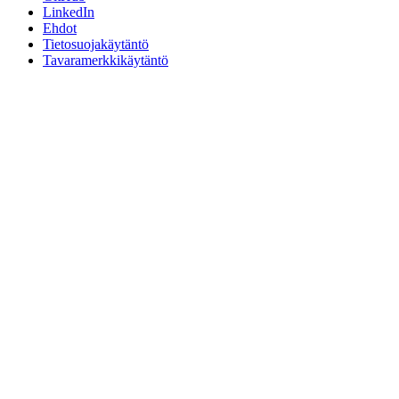
LinkedIn
Ehdot
Tietosuojakäytäntö
Tavaramerkkikäytäntö