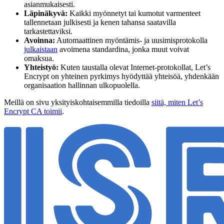
asianmukaisesti.
Läpinäkyvä:
Kaikki myönnetyt tai kumotut varmenteet
tallennetaan julkisesti ja kenen tahansa saatavilla
tarkastettaviksi.
Avoinna:
Automaattinen myöntämis- ja uusimisprotokolla
julkaistaan
avoimena standardina, jonka muut voivat
omaksua.
Yhteistyö:
Kuten taustalla olevat Internet-protokollat, Let’s
Encrypt on yhteinen pyrkimys hyödyttää yhteisöä, yhdenkään
organisaation hallinnan ulkopuolella.
Meillä on sivu yksityiskohtaisemmilla tiedoilla
siitä, miten Let’s
Encrypt CA toimii
.