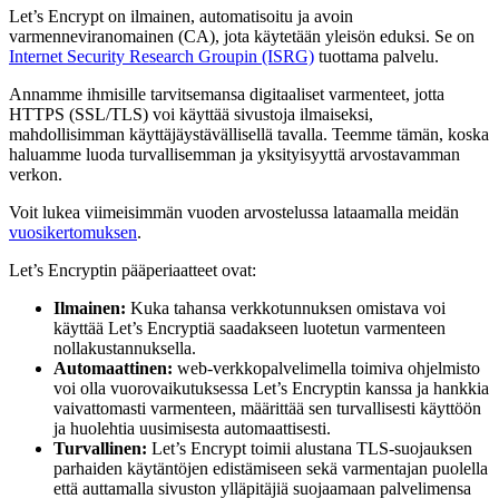
Let’s Encrypt on ilmainen, automatisoitu ja avoin
varmenneviranomainen (CA), jota käytetään yleisön eduksi. Se on
Internet Security Research Groupin (ISRG)
tuottama palvelu.
Annamme ihmisille tarvitsemansa digitaaliset varmenteet, jotta
HTTPS (SSL/TLS) voi käyttää sivustoja ilmaiseksi,
mahdollisimman käyttäjäystävällisellä tavalla. Teemme tämän, koska
haluamme luoda turvallisemman ja yksityisyyttä arvostavamman
verkon.
Voit lukea viimeisimmän vuoden arvostelussa lataamalla meidän
vuosikertomuksen
.
Let’s Encryptin pääperiaatteet ovat:
Ilmainen:
Kuka tahansa verkkotunnuksen omistava voi
käyttää Let’s Encryptiä saadakseen luotetun varmenteen
nollakustannuksella.
Automaattinen:
web-verkkopalvelimella toimiva ohjelmisto
voi olla vuorovaikutuksessa Let’s Encryptin kanssa ja hankkia
vaivattomasti varmenteen, määrittää sen turvallisesti käyttöön
ja huolehtia uusimisesta automaattisesti.
Turvallinen:
Let’s Encrypt toimii alustana TLS-suojauksen
parhaiden käytäntöjen edistämiseen sekä varmentajan puolella
että auttamalla sivuston ylläpitäjiä suojaamaan palvelimensa