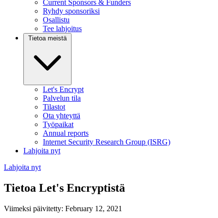
Current Sponsors & Funders
Ryhdy sponsoriksi
Osallistu
Tee lahjoitus
Tietoa meistä
Let's Encrypt
Palvelun tila
Tilastot
Ota yhteyttä
Työpaikat
Annual reports
Internet Security Research Group (ISRG)
Lahjoita nyt
Lahjoita nyt
Tietoa Let's Encryptistä
Viimeksi päivitetty: February 12, 2021