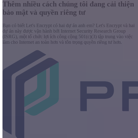
Thêm nhiều cách chúng tôi đang cải thiện
bảo mật và quyền riêng tư
Bạn có biết Let's Encrypt có hai dự án anh em? Let's Encrypt và hai
dự án này được vận hành bởi Internet Security Research Group
(ISRG), một tổ chức lợi ích công cộng 501(c)(3) tập trung vào việc
làm cho Internet an toàn hơn và tôn trọng quyền riêng tư hơn.