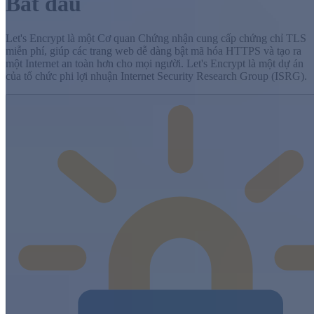
Bắt đầu
Let's Encrypt là một Cơ quan Chứng nhận cung cấp chứng chỉ TLS
miễn phí, giúp các trang web dễ dàng bật mã hóa HTTPS và tạo ra
một Internet an toàn hơn cho mọi người. Let's Encrypt là một dự án
của tổ chức phi lợi nhuận Internet Security Research Group (ISRG).