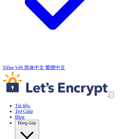
Tiếng Việt
简体中文
繁體中文
Bỏ qua các liên kết điều hướng
Tài liệu
Trợ Giúp
Blog
Đóng Góp