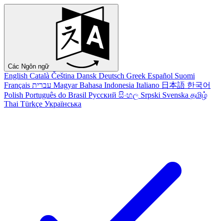
Các Ngôn ngữ
English
Català
Čeština
Dansk
Deutsch
Greek
Español
Suomi
Français
עברית
Magyar
Bahasa Indonesia
Italiano
日本語
한국어
Polish
Português do Brasil
Русский
සිංහල
Srpski
Svenska
தமிழ்
Thai
Türkçe
Українська