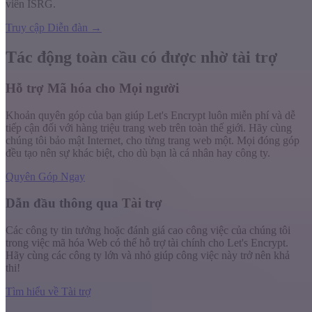
viên ISRG.
Truy cập Diễn đàn →
Tác động toàn cầu có được nhờ
tài trợ
Hỗ trợ Mã hóa cho Mọi người
Khoản quyên góp của bạn giúp Let's Encrypt luôn miễn phí và dễ
tiếp cận đối với hàng triệu trang web trên toàn thế giới. Hãy cùng
chúng tôi bảo mật Internet, cho từng trang web một. Mọi đóng góp
đều tạo nên sự khác biệt, cho dù bạn là cá nhân hay công ty.
Quyên Góp Ngay
Dẫn đầu thông qua Tài trợ
Các công ty tin tưởng hoặc đánh giá cao công việc của chúng tôi
trong việc mã hóa Web có thể hỗ trợ tài chính cho Let's Encrypt.
Hãy cùng các công ty lớn và nhỏ giúp công việc này trở nên khả
thi!
Tìm hiểu về Tài trợ