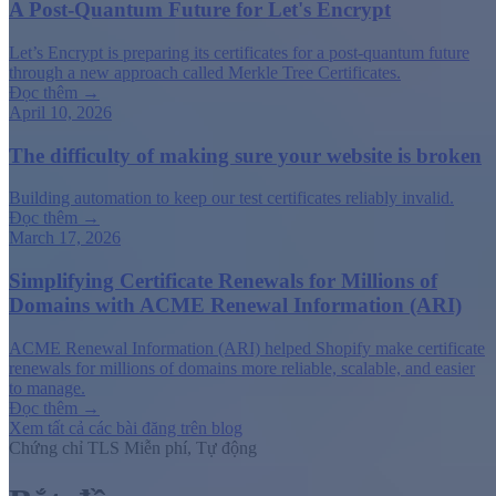
A Post-Quantum Future for Let's Encrypt
Let’s Encrypt is preparing its certificates for a post-quantum future
through a new approach called Merkle Tree Certificates.
Đọc thêm →
April 10, 2026
The difficulty of making sure your website is broken
Building automation to keep our test certificates reliably invalid.
Đọc thêm →
March 17, 2026
Simplifying Certificate Renewals for Millions of
Domains with ACME Renewal Information (ARI)
ACME Renewal Information (ARI) helped Shopify make certificate
renewals for millions of domains more reliable, scalable, and easier
to manage.
Đọc thêm →
Xem tất cả các bài đăng trên blog
Chứng chỉ TLS Miễn phí, Tự động