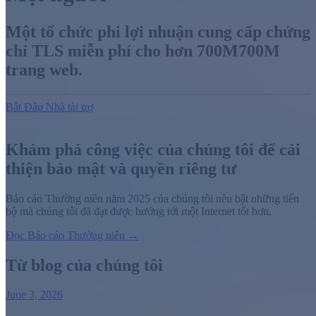
Một tổ chức phi lợi nhuận cung cấp chứng
chỉ TLS miễn phí cho hơn
700M
700M
trang web.
Bắt Đầu
Nhà tài trợ
Khám phá công việc của chúng tôi để cải
thiện bảo mật và quyền riêng tư
Báo cáo Thường niên năm 2025 của chúng tôi nêu bật những tiến
bộ mà chúng tôi đã đạt được hướng tới một Internet tốt hơn.
Đọc Báo cáo Thường niên →
Từ blog của chúng tôi
June 3, 2026