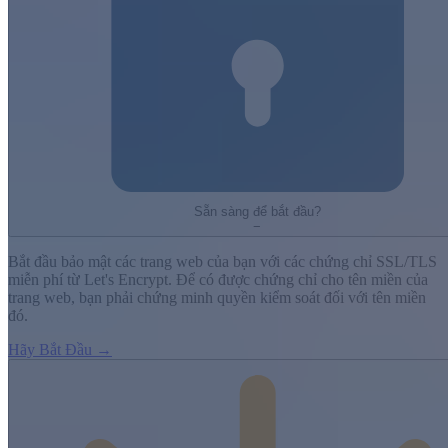
Sẵn sàng để bắt đầu?
−
Bắt đầu bảo mật các trang web của bạn với các chứng chỉ SSL/TLS
miễn phí từ Let's Encrypt. Để có được chứng chỉ cho tên miền của
trang web, bạn phải chứng minh quyền kiểm soát đối với tên miền
đó.
Hãy Bắt Đầu →