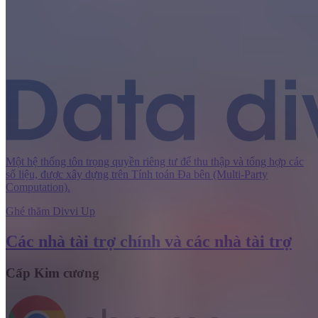
Một hệ thống tôn trọng quyền riêng tư để thu thập và tổng hợp các
số liệu, được xây dựng trên Tính toán Đa bên (Multi-Party
Computation).
Ghé thăm Divvi Up
Các nhà tài trợ chính và các nhà tài trợ
Cấp Kim cương