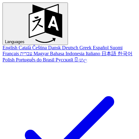
Languages
English
Català
Čeština
Dansk
Deutsch
Greek
Español
Suomi
Français
עברית
Magyar
Bahasa Indonesia
Italiano
日本語
한국어
Polish
Português do Brasil
Русский
සිංහල