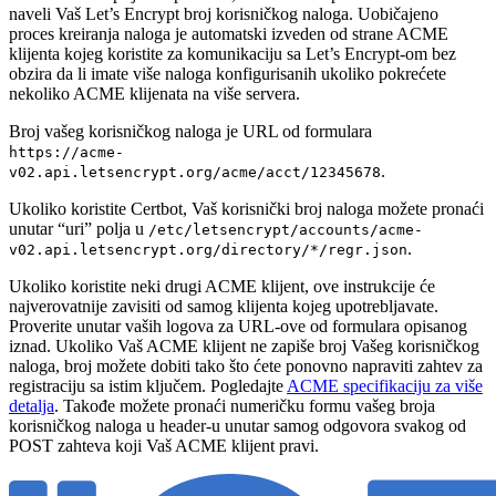
naveli Vaš Let’s Encrypt broj korisničkog naloga. Uobičajeno
proces kreiranja naloga je automatski izveden od strane ACME
klijenta kojeg koristite za komunikaciju sa Let’s Encrypt-om bez
obzira da li imate više naloga konfigurisanih ukoliko pokrećete
nekoliko ACME klijenata na više servera.
Broj vašeg korisničkog naloga je URL od formulara
https://acme-
.
v02.api.letsencrypt.org/acme/acct/12345678
Ukoliko koristite Certbot, Vaš korisnički broj naloga možete pronaći
unutar “uri” polja u
/etc/letsencrypt/accounts/acme-
.
v02.api.letsencrypt.org/directory/*/regr.json
Ukoliko koristite neki drugi ACME klijent, ove instrukcije će
najverovatnije zavisiti od samog klijenta kojeg upotrebljavate.
Proverite unutar vaših logova za URL-ove od formulara opisanog
iznad. Ukoliko Vaš ACME klijent ne zapiše broj Vašeg korisničkog
naloga, broj možete dobiti tako što ćete ponovno napraviti zahtev za
registraciju sa istim ključem. Pogledajte
ACME specifikaciju za više
detalja
. Takođe možete pronaći numeričku formu vašeg broja
korisničkog naloga u header-u unutar samog odgovora svakog od
POST zahteva koji Vaš ACME klijent pravi.