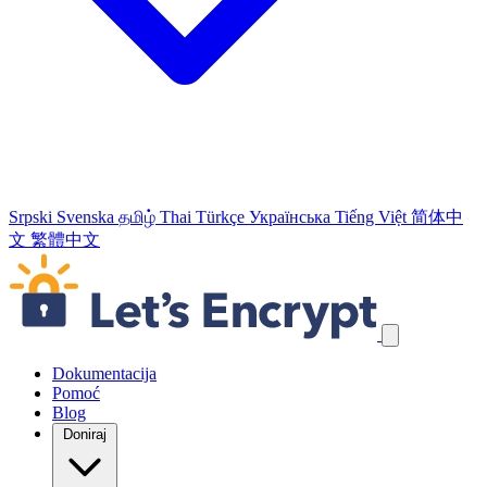
Srpski
Svenska
தமிழ்
Thai
Türkçe
Українська
Tiếng Việt
简体中
文
繁體中文
Skip navigation links
Dokumentacija
Pomoć
Blog
Doniraj