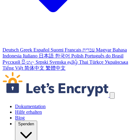
Deutsch
Greek
Español
Suomi
Français
עברית
Magyar
Bahasa
Indonesia
Italiano
日本語
한국어
Polish
Português do Brasil
Русский
සිංහල
Srpski
Svenska
தமிழ்
Thai
Türkçe
Українська
Tiếng Việt
简体中文
繁體中文
Navigation überspringen
Dokumentation
Hilfe erhalten
Blog
Spenden