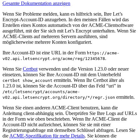
Gesamte Dokumentation anzeigen
Wenn Sie Probleme melden, kann es hilfreich sein, Ihre Let’s
Encrypt-Account-ID anzugeben. In den meisten Fällen wird das
Erstellen eines Kontos automatisch von der ACME-Clientsoftware
ausgeführt, mit der Sie sich mit Let’s Encrypt unterhalten. Wenn Sie
ACME-Clients auf mehreren Servern ausführen, sind
möglicherweise mehrere Konten konfiguriert.
Ihre Account-ID ist eine URL in der Form
https://acme-
.
v02.api.letsencrypt.org/acme/reg/12345678
Wenn Sie
Certbot
verwenden und die Version 1.23.0 oder neuer
einsetzen, können Sie Ihre Account-ID mit dem Unterbefehl
ermitteln. Wenn Ihr Certbot älter als
certbot show_account
1.23.0 ist, können Sie die Account-ID über das Feld “uri” in
/etc/letsencrypt/accounts/acme-
ermitteln.
v02.api.letsencrypt.org/directory/*/regr.json
Wenn Sie einen anderen ACME-Client benutzen, kann die
Anleitung client-abhängig sein. Überprüfen Sie Ihre Logs auf URLs
in der Form wie oben beschrieben. Wenn Ihr ACME-Client die
Account-ID nicht aufzeichnet, können Sie sie mit einer
Registrierungsabfrage mit demselben Schlüssel abfragen. Lesen Sie
die
ACME-Spezifikation für mehr Details
. Sie können die