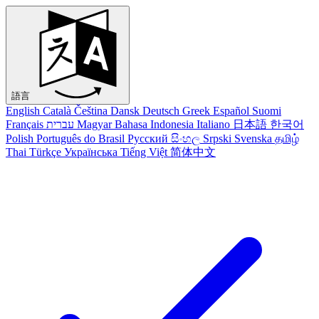
語言
English
Català
Čeština
Dansk
Deutsch
Greek
Español
Suomi
Français
עברית
Magyar
Bahasa Indonesia
Italiano
日本語
한국어
Polish
Português do Brasil
Русский
සිංහල
Srpski
Svenska
தமிழ்
Thai
Türkçe
Українська
Tiếng Việt
简体中文