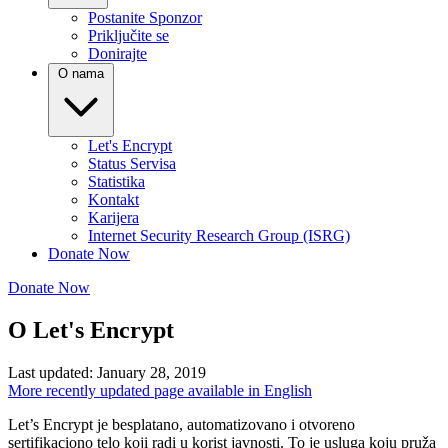
Postanite Sponzor
Priključite se
Donirajte
O nama
Let's Encrypt
Status Servisa
Statistika
Kontakt
Karijera
Internet Security Research Group (ISRG)
Donate Now
Donate Now
O Let's Encrypt
Last updated: January 28, 2019
More recently updated page available in English
Let’s Encrypt je besplatano, automatizovano i otvoreno
sertifikaciono telo koji radi u korist javnosti. To je usluga koju pruža