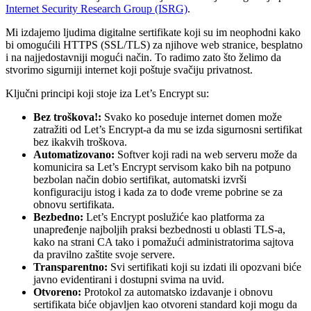
Internet Security Research Group (ISRG)
.
Mi izdajemo ljudima digitalne sertifikate koji su im neophodni kako
bi omogućili HTTPS (SSL/TLS) za njihove web stranice, besplatno
i na najjedostavniji mogući način. To radimo zato što želimo da
stvorimo sigurniji internet koji poštuje svačiju privatnost.
Ključni principi koji stoje iza Let’s Encrypt su:
Bez troškova!:
Svako ko poseduje internet domen može
zatražiti od Let’s Encrypt-a da mu se izda sigurnosni sertifikat
bez ikakvih troškova.
Automatizovano:
Softver koji radi na web serveru može da
komunicira sa Let’s Encrypt servisom kako bih na potpuno
bezbolan način dobio sertifikat, automatski izvrši
konfiguraciju istog i kada za to dođe vreme pobrine se za
obnovu sertifikata.
Bezbedno:
Let’s Encrypt poslužiće kao platforma za
unapređenje najboljih praksi bezbednosti u oblasti TLS-a,
kako na strani CA tako i pomažući administratorima sajtova
da pravilno zaštite svoje servere.
Transparentno:
Svi sertifikati koji su izdati ili opozvani biće
javno evidentirani i dostupni svima na uvid.
Otvoreno:
Protokol za automatsko izdavanje i obnovu
sertifikata biće objavljen kao otvoreni standard koji mogu da