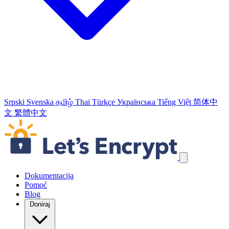
Srpski
Svenska
தமிழ்
Thai
Türkçe
Українська
Tiếng Việt
简体中
文
繁體中文
Skip navigation links
Dokumentacija
Pomoć
Blog
Doniraj