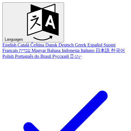
Languages
English
Català
Čeština
Dansk
Deutsch
Greek
Español
Suomi
Français
עברית
Magyar
Bahasa Indonesia
Italiano
日本語
한국어
Polish
Português do Brasil
Русский
සිංහල