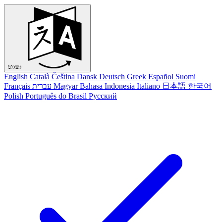
භාෂා
English
Català
Čeština
Dansk
Deutsch
Greek
Español
Suomi
Français
עברית
Magyar
Bahasa Indonesia
Italiano
日本語
한국어
Polish
Português do Brasil
Русский