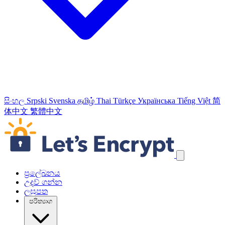
සිංහල
Srpski
Svenska
தமிழ்
Thai
Türkçe
Українська
Tiếng Việt
简
体中文
繁體中文
යාත්‍රණ සබැඳි මඟහරින්න
ප්‍රලේඛනය
උදව් ගන්න
ලඝුපත
පරිත්‍යාග