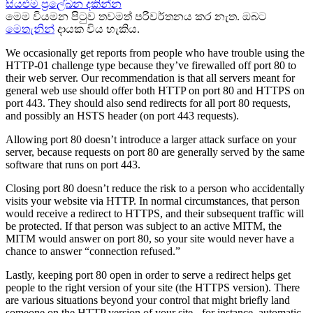
සියළුම ප්‍රලේඛන දකින්න
මෙම වියමන පිටුව තවමත් පරිවර්තනය කර නැත. ඔබට
මෙතැනින්
දායක විය හැකිය.
We occasionally get reports from people who have trouble using the
HTTP-01 challenge type because they’ve firewalled off port 80 to
their web server. Our recommendation is that all servers meant for
general web use should offer both HTTP on port 80 and HTTPS on
port 443. They should also send redirects for all port 80 requests,
and possibly an HSTS header (on port 443 requests).
Allowing port 80 doesn’t introduce a larger attack surface on your
server, because requests on port 80 are generally served by the same
software that runs on port 443.
Closing port 80 doesn’t reduce the risk to a person who accidentally
visits your website via HTTP. In normal circumstances, that person
would receive a redirect to HTTPS, and their subsequent traffic will
be protected. If that person was subject to an active MITM, the
MITM would answer on port 80, so your site would never have a
chance to answer “connection refused.”
Lastly, keeping port 80 open in order to serve a redirect helps get
people to the right version of your site (the HTTPS version). There
are various situations beyond your control that might briefly land
someone on the HTTP version of your site - for instance, automatic