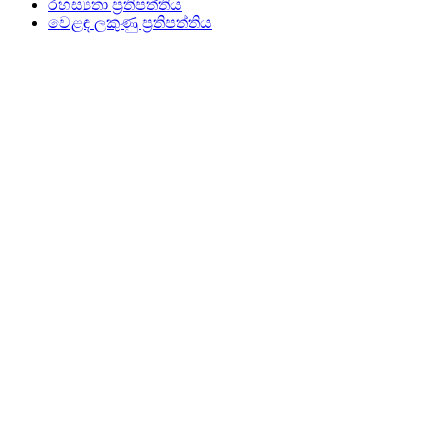
රහස්‍යතා ප්‍රතිපත්තිය
වෙළඳ ලකුණු ප්‍රතිපත්තිය