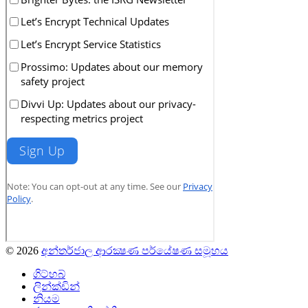
© 2026
අන්තර්ජාල ආරක්‍ෂණ පර්යේෂණ සමූහය
ගිට්හබ්
ලින්ක්ඩින්
නියම