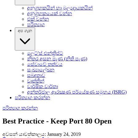
අනුග්‍රහකයින් හා මූල්‍යදායකයින්
අනුග්‍රහකයෙක් වන්න
එක් වන්න
පරිත්‍යාග
අප ගැන
ලෙට්'ස් එන්ක්‍රිප්ට්
නිතර අසන පැණ (නිති පැණ)
සේවාවේ තත්‍වය
සංඛ්‍යාලේඛන
සබඳතාව
වෘත්තීන්
වාර්ෂික වාර්තා
අන්තර්ජාල ආරක්‍ෂණ පර්යේෂණ සමූහය (ISRG)
පරිත්‍යාග කරන්න
පරිත්‍යාග කරන්න
Best Practice - Keep Port 80 Open
අවසන් යාවත්කාලය: January 24, 2019