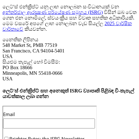
ලෙට්'ස් එන්ක්‍රිප්ට් යනු ලාභ නොලබන සංවිධානයක් වන
අන්තර්ජාල ආරක්‍ෂණ පර්යේෂණ සමූහය (ISRG)
විසින් ඔබ වෙත
ගෙන එන නොමිලේ, ස්වයංක්‍රීය සහ විවෘත සහතික අධිකාරියකි.
මෙම වසරේ අපගේ ලාභ නොලබන වැඩ සියල්ල
2025 වාර්ෂික
වාර්තාවේ
කියවන්න.
නෛතික ලිපිනය
548 Market St, PMB 77519
San Francisco
,
CA
94104-5401
USA
සියළුම තැපැල් හෝ විමසීම්:
PO Box 18666
Minneapolis
,
MN
55418-0666
USA
ලෙට්'ස් එන්ක්‍රිප්ට් සහ අනෙකුත් ISRG ව්‍යාපෘති පිළිබඳ වි-තැපැල්
යාවත්කාල ලබා ගන්න