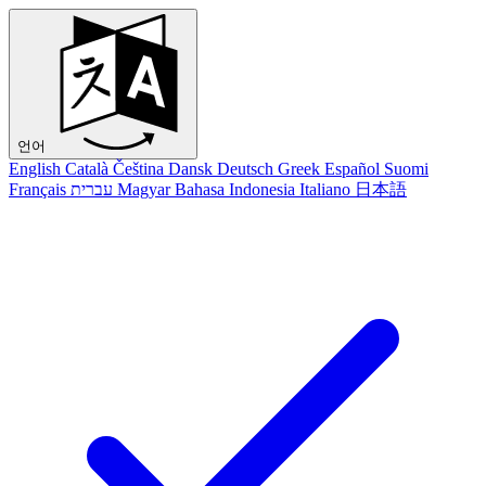
언어
English
Català
Čeština
Dansk
Deutsch
Greek
Español
Suomi
Français
עברית
Magyar
Bahasa Indonesia
Italiano
日本語