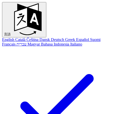
言語
English
Català
Čeština
Dansk
Deutsch
Greek
Español
Suomi
Français
עברית
Magyar
Bahasa Indonesia
Italiano