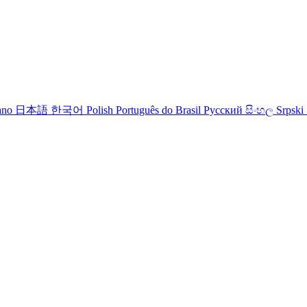
iano
日本語
한국어
Polish
Português do Brasil
Русский
සිංහල
Srpski