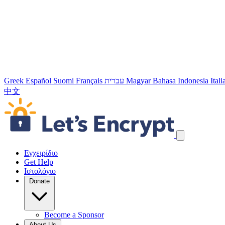
Greek
Español
Suomi
Français
עברית
Magyar
Bahasa Indonesia
Ital
中文
Παράλειψη συνδέσμων πλοήγησης
Εγχειρίδιο
Get Help
Ιστολόγιο
Donate
Become a Sponsor
About Us