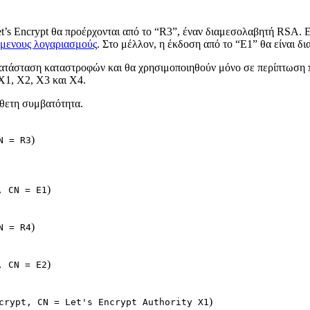
Let’s Encrypt θα προέρχονται από το “R3”, έναν διαμεσολαβητή RSA.
όμενους λογαριασμούς
. Στο μέλλον, η έκδοση από το “E1” θα είναι δι
οκατάσταση καταστροφών και θα χρησιμοποιηθούν μόνο σε περίπτωση 
X1, X2, X3 και X4.
σθετη συμβατότητα.
)
N = R3
)
, CN = E1
)
N = R4
)
, CN = E2
)
crypt, CN = Let's Encrypt Authority X1