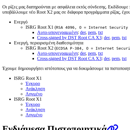
Οι ρίζες μας διατηρούνται με ασφάλεια εκτός σύνδεσης. Εκδίδουμε
υποβάλλουμε νέο Root X2 μας σε διάφορα προγράμματα ρίζας, έχουμ
Ενεργό
ISRG Root X1 (
RSA 4096, O = Internet Security
Αυτο-υπογεγραμμένη
:
der
,
pem
,
txt
Cross-signed by DST Root CA X3
:
der
,
pem
,
txt
Ενεργή, περιορισμένη διαθεσιμότητα
ISRG Root X2 (
ECDSA P-384, O = Internet Secur
Αυτο-υπογεγραμμένη
:
der
,
pem
,
txt
Cross-signed by DST Root CA X3
:
der
,
pem
,
txt
Έχουμε δημιουργήσει ιστότοπους για να δοκιμάσουμε τα πιστοποιητι
ISRG Root X1
Έγκυρο
Ανάκληση
Ληγμένο
ISRG Root X1
Έγκυρο
Ανάκληση
Ληγμένο
Ενδιάμεσα Πιστοποιητικά