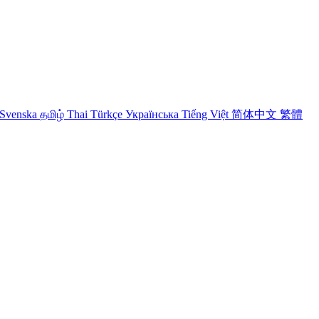
Svenska
தமிழ்
Thai
Türkçe
Українська
Tiếng Việt
简体中文
繁體