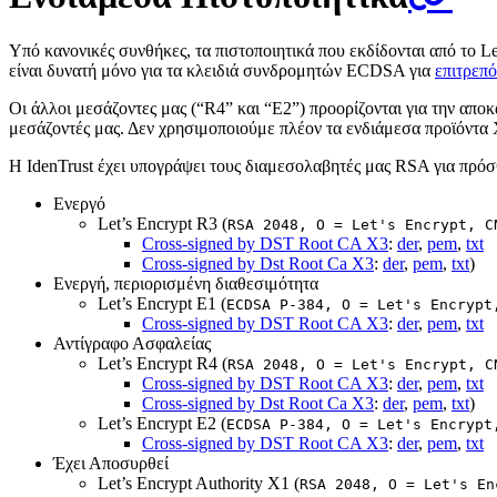
Υπό κανονικές συνθήκες, τα πιστοποιητικά που εκδίδονται από το 
είναι δυνατή μόνο για τα κλειδιά συνδρομητών ECDSA για
επιτρεπ
Οι άλλοι μεσάζοντες μας (“R4” και “E2”) προορίζονται για την απ
μεσάζοντές μας. Δεν χρησιμοποιούμε πλέον τα ενδιάμεσα προϊόντα 
Η IdenTrust έχει υπογράψει τους διαμεσολαβητές μας RSA για πρό
Ενεργό
Let’s Encrypt R3 (
RSA 2048, O = Let's Encrypt, C
Cross-signed by DST Root CA X3
:
der
,
pem
,
txt
Cross-signed by Dst Root Ca X3
:
der
,
pem
,
txt
)
Ενεργή, περιορισμένη διαθεσιμότητα
Let’s Encrypt E1 (
ECDSA P-384, O = Let's Encrypt
Cross-signed by DST Root CA X3
:
der
,
pem
,
txt
Αντίγραφο Ασφαλείας
Let’s Encrypt R4 (
RSA 2048, O = Let's Encrypt, C
Cross-signed by DST Root CA X3
:
der
,
pem
,
txt
Cross-signed by Dst Root Ca X3
:
der
,
pem
,
txt
)
Let’s Encrypt E2 (
ECDSA P-384, O = Let's Encrypt
Cross-signed by DST Root CA X3
:
der
,
pem
,
txt
Έχει Αποσυρθεί
Let’s Encrypt Authority X1 (
RSA 2048, O = Let's En