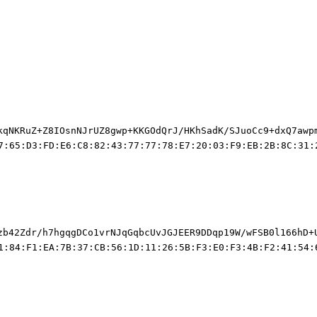
kqNKRuZ+Z8IOsnNJrUZ8gwp+KKGOdQrJ/HKhSadK/SJuoCc9+dxQ7awp
7:65:D3:FD:E6:C8:82:43:77:77:78:E7:20:03:F9:EB:2B:8C:31:
zb42Zdr/h7hgqgDCo1vrNJqGqbcUvJGJEER9DDqp19W/wFSB0l166hD+
1:84:F1:EA:7B:37:CB:56:1D:11:26:5B:F3:E0:F3:4B:F2:41:54: