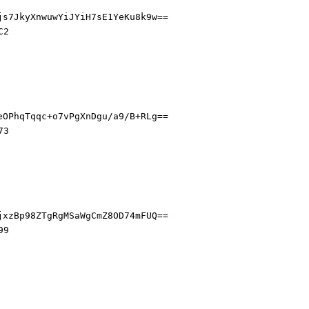
js7JkyXnwuwYiJYiH7sE1YeKu8k9w==
C2
eOPhqTqqc+o7vPgXnDgu/a9/B+RLg==
73
jxzBp98ZTgRgMSaWgCmZ8OD74mFUQ==
99