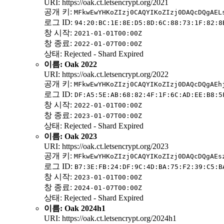
URI: https://oak.ct.letsencrypt.org/2021
공개 키:
MFkwEwYHKoZIzj0CAQYIKoZIzj0DAQcDQgAEL
로그 ID:
94:20:BC:1E:8E:D5:8D:6C:88:73:1F:82:8
창 시작:
2021-01-01T00:00Z
창 종료:
2022-01-07T00:00Z
상태: Rejected - Shard Expired
이름: Oak 2022
URI: https://oak.ct.letsencrypt.org/2022
공개 키:
MFkwEwYHKoZIzj0CAQYIKoZIzj0DAQcDQgAEh
로그 ID:
DF:A5:5E:AB:68:82:4F:1F:6C:AD:EE:B8:5
창 시작:
2022-01-01T00:00Z
창 종료:
2023-01-07T00:00Z
상태: Rejected - Shard Expired
이름: Oak 2023
URI: https://oak.ct.letsencrypt.org/2023
공개 키:
MFkwEwYHKoZIzj0CAQYIKoZIzj0DAQcDQgAEs
로그 ID:
B7:3E:FB:24:DF:9C:4D:BA:75:F2:39:C5:B
창 시작:
2023-01-01T00:00Z
창 종료:
2024-01-07T00:00Z
상태: Rejected - Shard Expired
이름: Oak 2024h1
URI: https://oak.ct.letsencrypt.org/2024h1