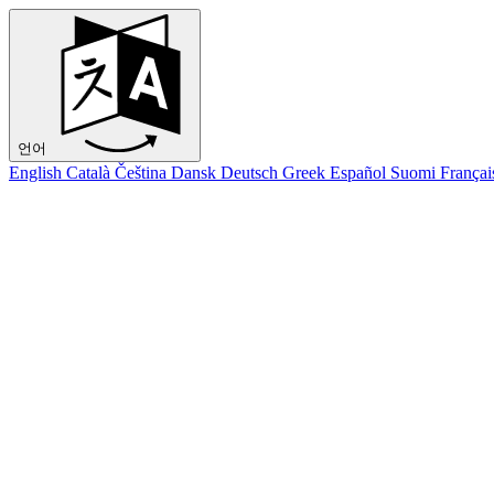
언어
English
Català
Čeština
Dansk
Deutsch
Greek
Español
Suomi
Françai