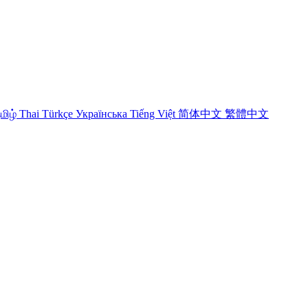
மிழ்
Thai
Türkçe
Українська
Tiếng Việt
简体中文
繁體中文