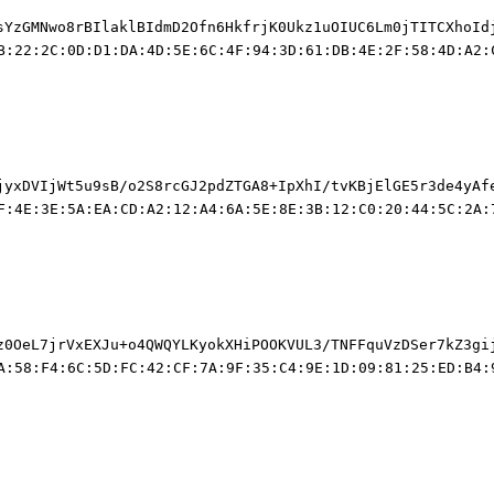
sYzGMNwo8rBIlaklBIdmD2Ofn6HkfrjK0Ukz1uOIUC6Lm0jTITCXhoId
B:22:2C:0D:D1:DA:4D:5E:6C:4F:94:3D:61:DB:4E:2F:58:4D:A2:
jyxDVIjWt5u9sB/o2S8rcGJ2pdZTGA8+IpXhI/tvKBjElGE5r3de4yAf
F:4E:3E:5A:EA:CD:A2:12:A4:6A:5E:8E:3B:12:C0:20:44:5C:2A:
z0OeL7jrVxEXJu+o4QWQYLKyokXHiPOOKVUL3/TNFFquVzDSer7kZ3gi
A:58:F4:6C:5D:FC:42:CF:7A:9F:35:C4:9E:1D:09:81:25:ED:B4: