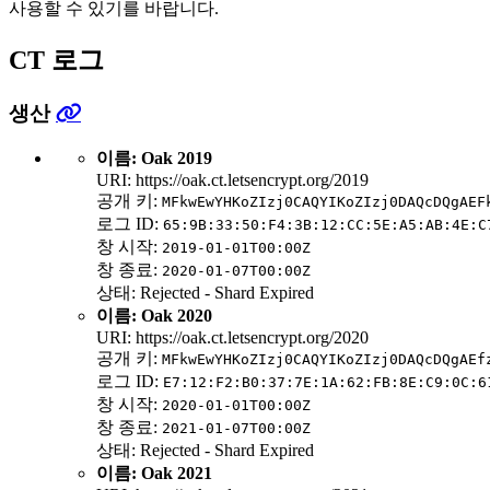
사용할 수 있기를 바랍니다.
CT 로그
생산
이름: Oak 2019
URI: https://oak.ct.letsencrypt.org/2019
공개 키:
MFkwEwYHKoZIzj0CAQYIKoZIzj0DAQcDQgAEF
로그 ID:
65:9B:33:50:F4:3B:12:CC:5E:A5:AB:4E:C
창 시작:
2019-01-01T00:00Z
창 종료:
2020-01-07T00:00Z
상태: Rejected - Shard Expired
이름: Oak 2020
URI: https://oak.ct.letsencrypt.org/2020
공개 키:
MFkwEwYHKoZIzj0CAQYIKoZIzj0DAQcDQgAEf
로그 ID:
E7:12:F2:B0:37:7E:1A:62:FB:8E:C9:0C:6
창 시작:
2020-01-01T00:00Z
창 종료:
2021-01-07T00:00Z
상태: Rejected - Shard Expired
이름: Oak 2021