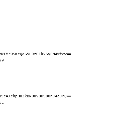
mWIMr9SKcQeG5uRzG1kVSyFN4Wfcw==
29
U5cAXchpH8ZkBNUuvOHS0OnJ4oJrQ==
6E