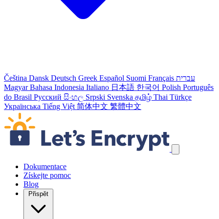
Čeština
Dansk
Deutsch
Greek
Español
Suomi
Français
עברית
Magyar
Bahasa Indonesia
Italiano
日本語
한국어
Polish
Português
do Brasil
Русский
සිංහල
Srpski
Svenska
தமிழ்
Thai
Türkçe
Українська
Tiếng Việt
简体中文
繁體中文
Přeskočit odkazy navigace
Dokumentace
Získejte pomoc
Blog
Přispět