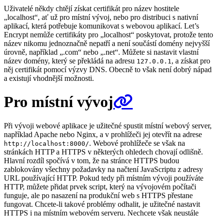
Uživatelé někdy chtějí získat certifikát pro název hostitele
„localhost“, ať už pro místní vývoj, nebo pro distribuci s nativní
aplikací, která potřebuje komunikovat s webovou aplikací. Let’s
Encrypt nemůže certifikáty pro „localhost“ poskytovat, protože tento
název nikomu jednoznačně nepatří a není součástí domény nejvyšší
úrovně, například „.com“ nebo „.net“. Můžete si nastavit vlastní
název domény, který se překládá na adresu
, a získat pro
127.0.0.1
něj certifikát pomocí výzvy DNS. Obecně to však není dobrý nápad
a existují vhodnější možnosti.
Pro místní vývoj
Při vývoji webové aplikace je užitečné spustit místní webový server,
například Apache nebo Nginx, a v prohlížeči jej otevřít na adrese
. Webové prohlížeče se však na
http://localhost:8000/
stránkách HTTP a HTTPS v některých ohledech chovají odlišně.
Hlavní rozdíl spočívá v tom, že na stránce HTTPS budou
zablokovány všechny požadavky na načtení JavaScriptu z adresy
URL používající HTTP. Pokud tedy při místním vývoji používáte
HTTP, můžete přidat prvek script, který na vývojovém počítači
funguje, ale po nasazení na produkční web s HTTPS přestane
fungovat. Chcete-li takové problémy odhalit, je užitečné nastavit
HTTPS i na místním webovém serveru. Nechcete však neustále