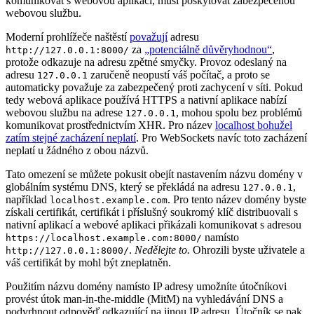
komunikovat s webovou aplikací, musí poskytovat zabezpečenou
webovou službu.
Moderní prohlížeče naštěstí
považují
adresu
za
„potenciálně důvěryhodnou“
,
http://127.0.0.1:8000/
protože odkazuje na adresu zpětné smyčky. Provoz odeslaný na
adresu
zaručeně neopustí váš počítač, a proto se
127.0.0.1
automaticky považuje za zabezpečený proti zachycení v síti. Pokud
tedy webová aplikace používá HTTPS a nativní aplikace nabízí
webovou službu na adrese
, mohou spolu bez problémů
127.0.0.1
komunikovat prostřednictvím XHR. Pro název
localhost bohužel
zatím stejné zacházení neplatí
. Pro WebSockets navíc toto zacházení
neplatí u žádného z obou názvů.
Tato omezení se můžete pokusit obejít nastavením názvu domény v
globálním systému DNS, který se překládá na adresu
,
127.0.0.1
například
. Pro tento název domény byste
localhost.example.com
získali certifikát, certifikát i příslušný soukromý klíč distribuovali s
nativní aplikací a webové aplikaci přikázali komunikovat s adresou
namísto
https://localhost.example.com:8000/
.
Nedělejte to.
Ohrozili byste uživatele a
http://127.0.0.1:8000/
váš certifikát by mohl být zneplatněn.
Použitím názvu domény namísto IP adresy umožníte útočníkovi
provést útok man-in-the-middle (MitM) na vyhledávání DNS a
podvrhnout odpověď odkazující na jinou IP adresu. Útočník se pak