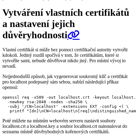
Vytváření vlastních certifikátů
a nastavení jejich
důvěryhodnosti
Vlastní certifikát si může bez pomoci certifikační autority vytvořit
kdokoli. Jediný rozdíl spočívá v tom, že certifikátům, které si
vytvoříte sami, nebude důvěřovat nikdo jiný. Pro místní vývoj to
nevadí.
Nejjednodušší způsob, jak vygenerovat soukromý klíč a certifikát
pro localhost podepsaný sám sebou, nabízí následující příkaz
openssl:
openssl req -x509 -out localhost.crt -keyout localhost.
  -newkey rsa:2048 -nodes -sha256 \

  -subj '/CN=localhost' -extensions EXT -config <( \

Poté můžete na místním webovém serveru nastavit soubory
localhost.crt a localhost.key a soubor localhost.crt nainstalovat do
seznamu místně důvěryhodných kořenových certifikátů.