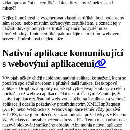
vídat upozornění na certifikát. Jak tedy zelený zámek získat i
místně?
Nejlepší možností je vygenerovat vlastní certifikát, buď podepsaný
sám sebou, nebo místním kořenovým certifikátem, a označit jej v
úložišti důvěryhodných certifikátů operačního systému za
důvěryhodný. Tento certifikát pak použijte na místním webovém
serveru. Podrobnosti najdete níže.
Nativní aplikace komunikující
s webovými aplikacemi
Vývojáři někdy chtějí nabídnout nativní aplikaci ke stažení, která se
používá společně s webem a přidává další funkce. Desktopové
aplikace Dropbox a Spotify například vyhledávají soubory v celém
počítači, což webová aplikace dělat nesmí. Častým řešením je, že
nativní aplikace zpřístupní webovou službu na localhostu a webová
aplikace jí odesílá požadavky prostřednictvím XMLHttpRequest
(XHR) nebo WebSockets. Webová aplikace téměř vždy používá
HTTPS, takže jí prohlížeče zakážou odesílat požadavky XHR nebo
WebSockets na nezabezpečené adresy URL. Tento mechanismus se
nazývá blokování smíšeného obsahu. Aby mohla nativní aplikace