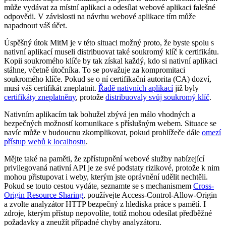
může vydávat za místní aplikaci a odesílat webové aplikaci falešné
odpovědi. V závislosti na návrhu webové aplikace tím může
napadnout váš účet.
Úspěšný útok MitM je v této situaci možný proto, že byste spolu s
nativní aplikací museli distribuovat také soukromý klíč k certifikátu.
Kopii soukromého klíče by tak získal každý, kdo si nativní aplikaci
stáhne, včetně útočníka. To se považuje za kompromitaci
soukromého klíče. Pokud se o ní certifikační autorita (CA) dozví,
musí váš certifikát zneplatnit.
Řadě nativních aplikací
již byly
certifikáty zneplatněny
, protože
distribuovaly svůj soukromý klíč
.
Nativním aplikacím tak bohužel zbývá jen málo vhodných a
bezpečných možností komunikace s příslušným webem. Situace se
navíc může v budoucnu zkomplikovat, pokud prohlížeče dále
omezí
přístup webů k localhostu
.
Mějte také na paměti, že zpřístupnění webové služby nabízející
privilegovaná nativní API je ze své podstaty rizikové, protože k nim
mohou přistupovat i weby, kterým jste oprávnění udělit nechtěli.
Pokud se touto cestou vydáte, seznamte se s mechanismem
Cross-
Origin Resource Sharing
, používejte Access-Control-Allow-Origin
a zvolte analyzátor HTTP bezpečný z hlediska práce s pamětí. I
zdroje, kterým přístup nepovolíte, totiž mohou odesílat předběžné
požadavky a zneužít případné chyby analyzátoru.