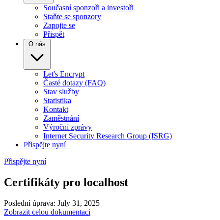
Současní sponzoři a investoři
Staňte se sponzory
Zapojte se
Přispět
O nás
Let's Encrypt
Časté dotazy (FAQ)
Stav služby
Statistika
Kontakt
Zaměstnání
Výroční zprávy
Internet Security Research Group (ISRG)
Přispějte nyní
Přispějte nyní
Certifikáty pro localhost
Poslední úprava: July 31, 2025
Zobrazit celou dokumentaci