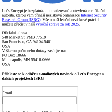
Let's Encrypt je bezplatná, automatizovaná a otevřená certifikační
autorita, kterou vám přináší nezisková organizace
Internet Security
Research Group (ISRG)
. Vše o naší letošní neziskové práci si
můžete přečíst v naší
výroční zprávě za rok 2025
.
Oficiální adresa
548 Market St, PMB 77519
San Francisco
,
CA
94104-5401
USA
Veškerou poštu nebo dotazy zasílejte na:
PO Box 18666
Minneapolis
,
MN
55418-0666
USA
Přihlaste se k odběru e-mailových novinek o Let's Encrypt a
dalších projektech ISRG