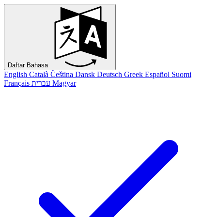
Daftar Bahasa
English
Català
Čeština
Dansk
Deutsch
Greek
Español
Suomi
Français
עברית
Magyar