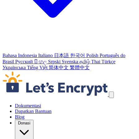
Bahasa Indonesia
Italiano
日本語
한국어
Polish
Português do
Brasil
Русский
සිංහල
Srpski
Svenska
தமிழ்
Thai
Türkçe
Українська
Tiếng Việt
简体中文
繁體中文
Lewati tautan navigasi
Dokumentasi
Dapatkan Bantuan
Blog
Donasi