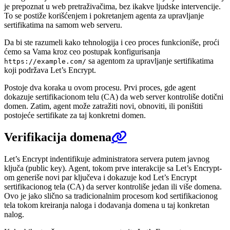
je prepoznat u web pretraživačima, bez ikakve ljudske intervencije.
To se postiže korišćenjem i pokretanjem agenta za upravljanje
sertifikatima na samom web serveru.
Da bi ste razumeli kako tehnologija i ceo proces funkcioniše, proći
ćemo sa Vama kroz ceo postupak konfigurisanja
sa agentom za upravljanje sertifikatima
https://example.com/
koji podržava Let’s Encrypt.
Postoje dva koraka u ovom procesu. Prvi proces, gde agent
dokazuje sertifikacionom telu (CA) da web server kontroliše dotični
domen. Zatim, agent može zatražiti novi, obnoviti, ili poništiti
postojeće sertifikate za taj konkretni domen.
Verifikacija domena
Let’s Encrypt indentifikuje administratora servera putem javnog
ključa (public key). Agent, tokom prve interakcije sa Let’s Encrypt-
om generiše novi par ključeva i dokazuje kod Let’s Encrypt
sertifikacionog tela (CA) da server kontroliše jedan ili više domena.
Ovo je jako slično sa tradicionalnim procesom kod sertifikacionog
tela tokom kreiranja naloga i dodavanja domena u taj konkretan
nalog.