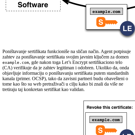
Poništavanje sertifikata funkcioniše na sličan način. Agent potpisuje
zahtev za poništavanje sertifikata svojim javnim ključem za domen
, gde nakon toga Let’s Encrypt sertifikaciono telo
example.com
(CA) verifikuje da je zahtev legitiman i odobren. Ukoliko da, onda
objavljuje informaciju o poništavanju sertifikata putem standardnih
kanala (primer. OCSP), tako da zavisni partneri budu obavešteni o
tome kao što su web pretraživači u cilju kako bi znali da više ne
tretiraju taj konkretan sertifikat kao validan.