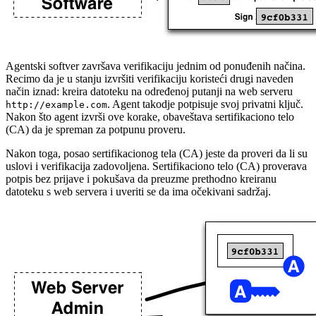
Agentski softver završava verifikaciju jednim od ponuđenih načina.
Recimo da je u stanju izvršiti verifikaciju koristeći drugi naveden
način iznad: kreira datoteku na određenoj putanji na web serveru
. Agent takodje potpisuje svoj privatni ključ.
http://example.com
Nakon što agent izvrši ove korake, obaveštava sertifikaciono telo
(CA) da je spreman za potpunu proveru.
Nakon toga, posao sertifikacionog tela (CA) jeste da proveri da li su
uslovi i verifikacija zadovoljena. Sertifikaciono telo (CA) proverava
potpis bez prijave i pokušava da preuzme prethodno kreiranu
datoteku s web servera i uveriti se da ima očekivani sadržaj.