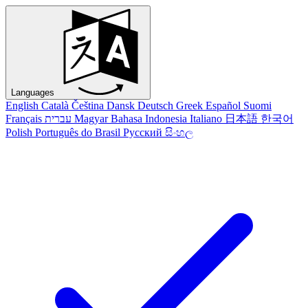
Languages
English
Català
Čeština
Dansk
Deutsch
Greek
Español
Suomi
Français
עברית
Magyar
Bahasa Indonesia
Italiano
日本語
한국어
Polish
Português do Brasil
Русский
සිංහල