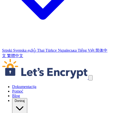
Srpski
Svenska
தமிழ்
Thai
Türkçe
Українська
Tiếng Việt
简体中
文
繁體中文
Skip navigation links
Dokumentacija
Pomoć
Blog
Doniraj