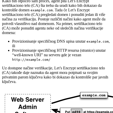
Kako bih otpočeo sam proces, agent pita Let’s Encrypt
sertifikaciono telo (CA) šta treba da uradi kako bih dokazao da
kontroliše domen
. Tada će Let’s Encrypt
example.com
sertifikaciono telo (CA) pregledati domen i ponuditi jedan ili više
načina za verifikaciju. Postoje različiti načini kako agent može da
potvrdi vlasništvo nad domenom. Na primer, sertifikaciono telo
(CA) može ponuditi agentu neke od sledećih načina verifikacije
domena:
Provizionisanje specifičnog DNS upisa unutar
,
example.com
ili
Provizionisanje specifičnog HTTP resursa (stranice) unutar
“well-known URI” na serveru gde je vezan
http://example.com/
Uz dostupne načine verifikacije, Let’s Encrypt sertifikaciono telo
(CA) takođe daje naznaku da agent mora potpisati sa svojim
privatnim parom ključeva kako bi dokazao da kontroliše par javnih
ključeva.