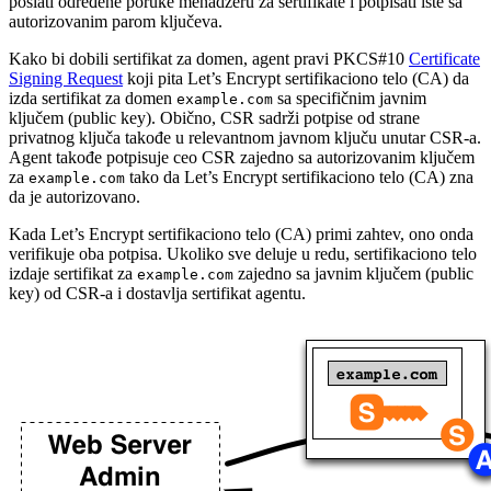
poslati određene poruke menadžeru za sertifikate i potpisati iste sa
autorizovanim parom ključeva.
Kako bi dobili sertifikat za domen, agent pravi PKCS#10
Certificate
Signing Request
koji pita Let’s Encrypt sertifikaciono telo (CA) da
izda sertifikat za domen
sa specifičnim javnim
example.com
ključem (public key). Obično, CSR sadrži potpise od strane
privatnog ključa takođe u relevantnom javnom ključu unutar CSR-a.
Agent takođe potpisuje ceo CSR zajedno sa autorizovanim ključem
za
tako da Let’s Encrypt sertifikaciono telo (CA) zna
example.com
da je autorizovano.
Kada Let’s Encrypt sertifikaciono telo (CA) primi zahtev, ono onda
verifikuje oba potpisa. Ukoliko sve deluje u redu, sertifikaciono telo
izdaje sertifikat za
zajedno sa javnim ključem (public
example.com
key) od CSR-a i dostavlja sertifikat agentu.