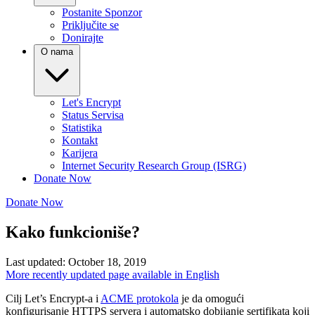
Postanite Sponzor
Priključite se
Donirajte
O nama
Let's Encrypt
Status Servisa
Statistika
Kontakt
Karijera
Internet Security Research Group (ISRG)
Donate Now
Donate Now
Kako funkcioniše?
Last updated: October 18, 2019
More recently updated page available in English
Cilj Let’s Encrypt-a i
ACME protokola
je da omogući
konfigurisanje HTTPS servera i automatsko dobijanje sertifikata koji