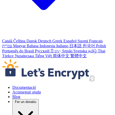
Català
Čeština
Dansk
Deutsch
Greek
Español
Suomi
Français
עברית
Magyar
Bahasa Indonesia
Italiano
日本語
한국어
Polish
Português do Brasil
Русский
සිංහල
Srpski
Svenska
தமிழ்
Thai
Türkçe
Українська
Tiếng Việt
简体中文
繁體中文
Salta els enllaços de navegació
Documentació
Aconseguir ajuda
Blog
Fer un donatiu