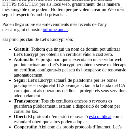
HTTPS (SSL/TLS) per als llocs web, gratuïtament, de la manera
més amigable que podem. Ho fem perquè volem crear un Web més
segur i respectuós amb la privacitat.
Podeu llegir sobre els esdeveniments més recents de l’any
descarregant el nostre
informe anual
.
Els principis clau de Let’s Encrypt són:
Gratuït:
Tothom que tingui un nom de domini pot utilitzar
Let’s Encrypt per obtenir un certificat vàlid a cost zero.
Automàtic
El programari que s’executa en un servidor web
pot interactuar amb Let’s Encrypt per obtenir sense maldecaps
un certificat, configurar-lo pel seu ús i ocupar-se de renovar-lo
automàticament.
Segur:
Let’s Encrypt actuarà de plataforma per les bones
pràctiques en seguretat TLS avançada, tant a la banda del CA
com ajudant als operadors del lloc a protegir els seus servidors
adequadament.
Transparent:
Tots els certificats emesos o revocats es
guardaran públicament i estaran a disposició de tothom per
consultar-los.
Obert:
El protocol d’emissió i renovació
està publicat
com a
estàndard obert que altres poden adoptar.
Cooperatiu:
Així com els propis protocols d’Internet, Let’s