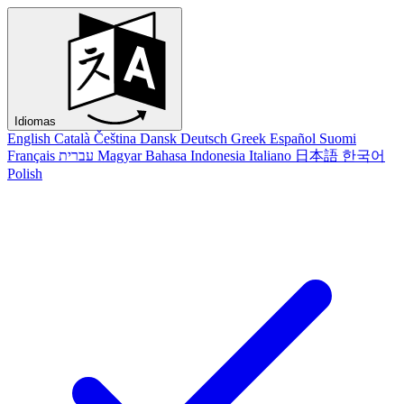
Idiomas
English
Català
Čeština
Dansk
Deutsch
Greek
Español
Suomi
Français
עברית
Magyar
Bahasa Indonesia
Italiano
日本語
한국어
Polish