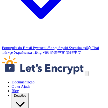
Português do Brasil
Русский
සිංහල
Srpski
Svenska
தமிழ்
Thai
Türkçe
Українська
Tiếng Việt
简体中文
繁體中文
Ignorar links de navegação
Documentação
Obter Ajuda
Blog
Doações