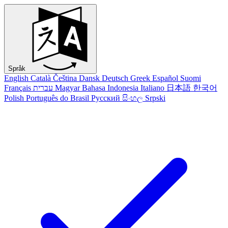
Språk
English
Català
Čeština
Dansk
Deutsch
Greek
Español
Suomi
Français
עברית
Magyar
Bahasa Indonesia
Italiano
日本語
한국어
Polish
Português do Brasil
Русский
සිංහල
Srpski