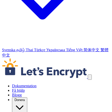
Svenska
தமிழ்
Thai
Türkçe
Українська
Tiếng Việt
简体中文
繁體
中文
Hoppa över navigeringslänkar
Dokumentation
Få hjälp
Blogg
Donera