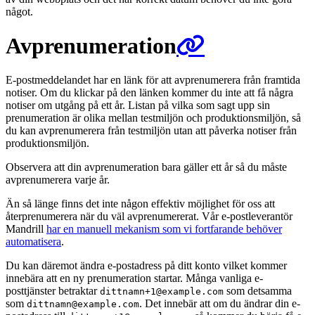
något.
Avprenumeration
E-postmeddelandet har en länk för att avprenumerera från framtida
notiser. Om du klickar på den länken kommer du inte att få några
notiser om utgång på ett år. Listan på vilka som sagt upp sin
prenumeration är olika mellan testmiljön och produktionsmiljön, så
du kan avprenumerera från testmiljön utan att påverka notiser från
produktionsmiljön.
Observera att din avprenumeration bara gäller ett år så du måste
avprenumerera varje år.
Än så länge finns det inte någon effektiv möjlighet för oss att
återprenumerera när du väl avprenumererat. Vår e-postleverantör
Mandrill
har en manuell mekanism som vi fortfarande behöver
automatisera
.
Du kan däremot ändra e-postadress på ditt konto vilket kommer
innebära att en ny prenumeration startar. Många vanliga e-
posttjänster betraktar
som detsamma
dittnamn+1@example.com
som
. Det innebär att om du ändrar din e-
dittnamn@example.com