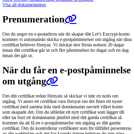
Visa all dokumentation
Prenumeration
Om du anger en e-postadress när du skapar ditt Let’s Encrypt-konto
kommer vi automatiskt skicka e-postpåminnelser om utgång när dina
certifikat behöver förnyas. Vi skickar den första notisen 20 dagar
innan ditt certifikat går ut och fler påminnelser tio dagar och en dag
innan det går ut.
När du får en e-postpåminnelse
om utgång
Om ditt certifikat redan förnyats så skickar vi inte en notis om
utgång. Vi anser ett certifikat vara förnyat om det finns ett nyare
certifikat med samma lista med domännamn oavsett vilket konto
som skapade det. Om du utfärdat ett nytt certifikat som lägger till
eller tar bort ett domännamn jämfört med ditt gamla certifikat så
kommer du att få en e-postpåminnelse om utgång av ditt gamla
certifikat. Om du kontrollerar certifikatet som för tillfället presenteras
av din webbplats och det har korrekt datum behöver du inte göra