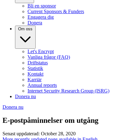
Bli en sponsor
Current Sponsors & Funders
Engagera dig
Donera
Om oss
Let's Encrypt
Vanliga frågor (FAQ)
Driftstatus
Statistik
Kontakt
Karriär
Annual reports
Internet Security Research Group (ISRG)
Donera nu
Donera nu
E-postpåminnelser om utgång
Senast uppdaterad: October 28, 2020
More recently updated page available in English