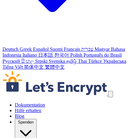
Deutsch
Greek
Español
Suomi
Français
עברית
Magyar
Bahasa
Indonesia
Italiano
日本語
한국어
Polish
Português do Brasil
Русский
සිංහල
Srpski
Svenska
தமிழ்
Thai
Türkçe
Українська
Tiếng Việt
简体中文
繁體中文
Navigation überspringen
Dokumentation
Hilfe erhalten
Blog
Spenden