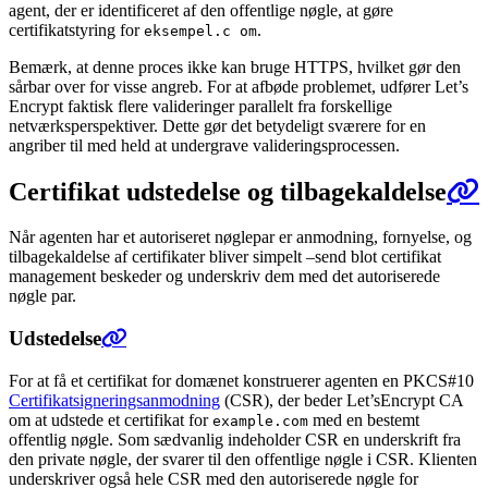
agent, der er identificeret af den offentlige nøgle, at gøre
certifikatstyring for
.
eksempel.c om
Bemærk, at denne proces ikke kan bruge HTTPS, hvilket gør den
sårbar over for visse angreb. For at afbøde problemet, udfører Let’s
Encrypt faktisk flere valideringer parallelt fra forskellige
netværksperspektiver. Dette gør det betydeligt sværere for en
angriber til med held at undergrave valideringsprocessen.
Certifikat udstedelse og tilbagekaldelse
Når agenten har et autoriseret nøglepar er anmodning, fornyelse, og
tilbagekaldelse af certifikater bliver simpelt –send blot certifikat
management beskeder og underskriv dem med det autoriserede
nøgle par.
Udstedelse
For at få et certifikat for domænet konstruerer agenten en PKCS#10
Certifikatsigneringsanmodning
(CSR), der beder Let’sEncrypt CA
om at udstede et certifikat for
med en bestemt
example.com
offentlig nøgle. Som sædvanlig indeholder CSR en underskrift fra
den private nøgle, der svarer til den offentlige nøgle i CSR. Klienten
underskriver også hele CSR med den autoriserede nøgle for