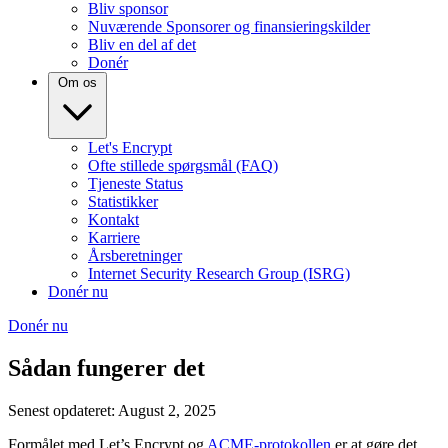
Bliv sponsor
Nuværende Sponsorer og finansieringskilder
Bliv en del af det
Donér
Om os
Let's Encrypt
Ofte stillede spørgsmål (FAQ)
Tjeneste Status
Statistikker
Kontakt
Karriere
Årsberetninger
Internet Security Research Group (ISRG)
Donér nu
Donér nu
Sådan fungerer det
Senest opdateret: August 2, 2025
Formålet med Let’s Encrypt og
ACME-protokollen
er at gøre det