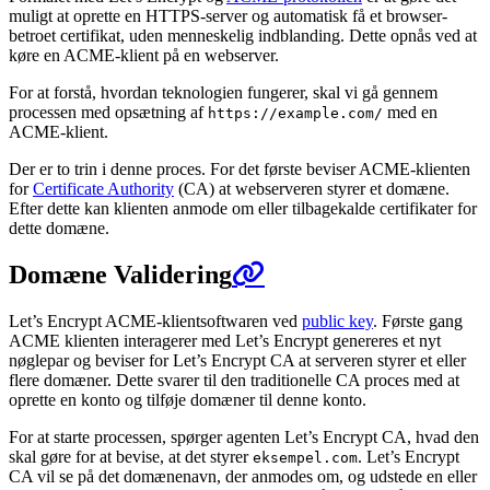
muligt at oprette en HTTPS-server og automatisk få et browser-
betroet certifikat, uden menneskelig indblanding. Dette opnås ved at
køre en ACME-klient på en webserver.
For at forstå, hvordan teknologien fungerer, skal vi gå gennem
processen med opsætning af
med en
https://example.com/
ACME-klient.
Der er to trin i denne proces. For det første beviser ACME-klienten
for
Certificate Authority
(CA) at webserveren styrer et domæne.
Efter dette kan klienten anmode om eller tilbagekalde certifikater for
dette domæne.
Domæne Validering
Let’s Encrypt ACME-klientsoftwaren ved
public key
. Første gang
ACME klienten interagerer med Let’s Encrypt genereres et nyt
nøglepar og beviser for Let’s Encrypt CA at serveren styrer et eller
flere domæner. Dette svarer til den traditionelle CA proces med at
oprette en konto og tilføje domæner til denne konto.
For at starte processen, spørger agenten Let’s Encrypt CA, hvad den
skal gøre for at bevise, at det styrer
. Let’s Encrypt
eksempel.com
CA vil se på det domænenavn, der anmodes om, og udstede en eller