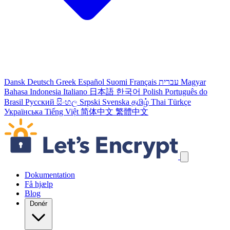
Dansk
Deutsch
Greek
Español
Suomi
Français
עברית
Magyar
Bahasa Indonesia
Italiano
日本語
한국어
Polish
Português do
Brasil
Русский
සිංහල
Srpski
Svenska
தமிழ்
Thai
Türkçe
Українська
Tiếng Việt
简体中文
繁體中文
Spring navigation links over
Dokumentation
Få hjælp
Blog
Donér