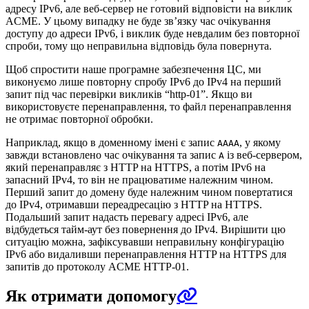
адресу IPv6, але веб-сервер не готовий відповісти на виклик
ACME. У цьому випадку не буде зв’язку час очікування
доступу до адреси IPv6, і виклик буде невдалим без повторної
спроби, тому що неправильна відповідь була повернута.
Щоб спростити наше програмне забезпечення ЦС, ми
виконуємо лише повторну спробу IPv6 до IPv4 на перший
запит під час перевірки викликів “http-01”. Якщо ви
використовуєте перенаправлення, то файл перенаправлення
не отримає повторної обробки.
Наприклад, якщо в доменному імені є запис
, у якому
AAAA
завжди встановлено час очікування та запис
із веб-сервером,
A
який перенаправляє з HTTP на HTTPS, а потім IPv6 на
запасний IPv4, то він не працюватиме належним чином.
Перший запит до домену буде належним чином повертатися
до IPv4, отримавши переадресацію з HTTP на HTTPS.
Подальший запит надасть перевагу адресі IPv6, але
відбудеться тайм-аут без повернення до IPv4. Вирішити цю
ситуацію можна, зафіксувавши неправильну конфігурацію
IPv6 або видаливши перенаправлення HTTP на HTTPS для
запитів до протоколу ACME HTTP-01.
Як отримати допомогу