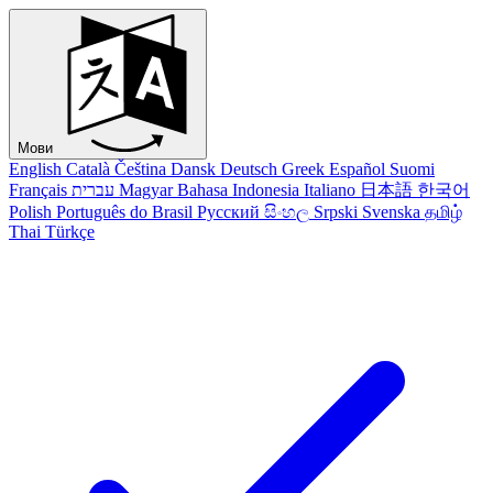
Мови
English
Català
Čeština
Dansk
Deutsch
Greek
Español
Suomi
Français
עברית
Magyar
Bahasa Indonesia
Italiano
日本語
한국어
Polish
Português do Brasil
Русский
සිංහල
Srpski
Svenska
தமிழ்
Thai
Türkçe