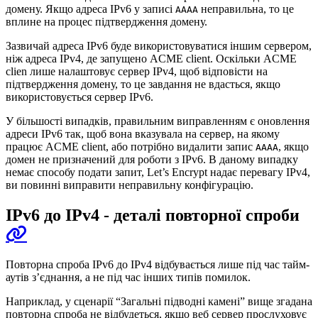
домену. Якщо адреса IPv6 у записі
неправильна, то це
AAAA
вплине на процес підтвердження домену.
Зазвичай адреса IPv6 буде використовуватися іншим сервером,
ніж адреса IPv4, де запущено ACME client. Оскільки ACME
clien лише налаштовує сервер IPv4, щоб відповісти на
підтвердження домену, то це завдання не вдасться, якщо
використовується сервер IPv6.
У більшості випадків, правильним виправленням є оновлення
адреси IPv6 так, щоб вона вказувала на сервер, на якому
працює ACME client, або потрібно видалити запис
, якщо
AAAA
домен не призначений для роботи з IPv6. В даному випадку
немає способу подати запит, Let’s Encrypt надає перевагу IPv4,
ви повинні виправити неправильну конфігурацію.
IPv6 до IPv4 - деталі повторної спроби
Повторна спроба IPv6 до IPv4 відбувається лише під час тайм-
аутів з’єднання, а не під час інших типів помилок.
Наприклад, у сценарії “Загальні підводні камені” вище згадана
повторна спроба не відбудеться, якщо веб сервер прослуховує