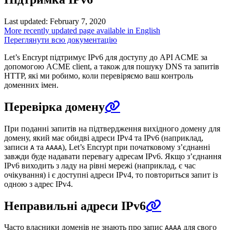
Last updated: February 7, 2020
More recently updated page available in English
Переглянути всю документацію
Let’s Encrypt підтримує IPv6 для доступу до API ACME за
допомогою ACME client, а також для пошуку DNS та запитів
HTTP, які ми робимо, коли перевіряємо ваш контроль
доменних імен.
Перевірка домену
При поданні запитів на підтвердження вихідного домену для
домену, який має обидві адреси IPv4 та IPv6 (наприклад,
записи
та
), Let’s Encrypt при початковому з’єднанні
A
AAAA
завжди буде надавати перевагу адресам IPv6. Якщо з’єднання
IPv6 виходить з ладу на рівні мережі (наприклад, є час
очікування) і є доступні адреси IPv4, то повториться запит із
одною з адрес IPv4.
Неправильні адреси IPv6
Часто власники доменів не знають про запис
для свого
AAAA