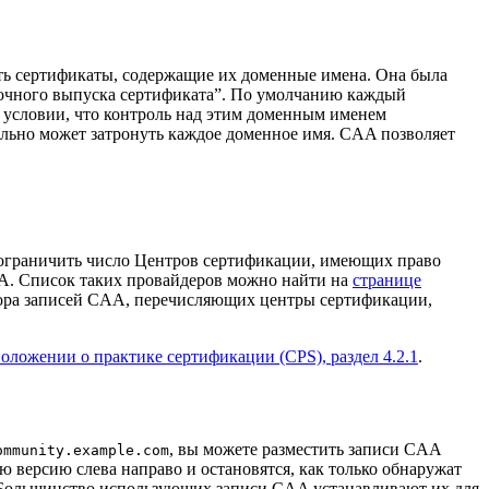
ть сертификаты, содержащие их доменные имена. Она была
очного выпуска сертификата”. По умолчанию каждый
условии, что контроль над этим доменным именем
льно может затронуть каждое доменное имя. CAA позволяет
 ограничить число Центров сертификации, имеющих право
AA. Список таких провайдеров можно найти на
странице
ора записей CAA, перечисляющих центры сертификации,
оложении о практике сертификации (CPS), раздел 4.2.1
.
, вы можете разместить записи CAA
ommunity.example.com
ю версию слева направо и остановятся, как только обнаружат
 Большинство использующих записи CAA устанавливают их для