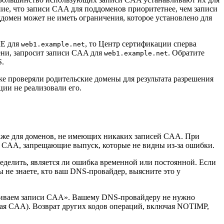
ние, что записи CAA для поддоменов приоритетнее, чем записи
ддомен может не иметь ограничения, которое установлено для
E для
, то Центр сертификации сперва
web1.example.net
ени, запросит записи CAA для
. Обратите
web1.example.net
S.
же проверяли родительские домены для результата разрешения
ции не реализовали его.
 даже для доменов, не имеющих никаких записей CAA. При
и CAA, запрещающие выпуск, которые не видны из-за ошибки.
ределить, является ли ошибка временной или постоянной. Если
 не знаете, кто ваш DNS-провайдер, выясните это у
рживаем записи CAA». Вашему DNS-провайдеру не нужно
ая CAA). Возврат других кодов операций, включая NOTIMP,