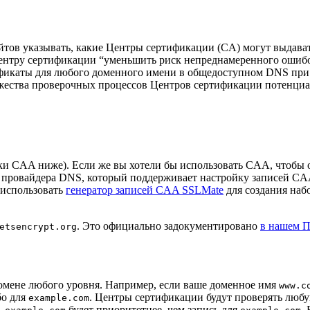
йтов указывать, какие Центры сертификации (CA) могут выдава
Центру сертификации “уменьшить риск непреднамеренного ошиб
фикаты для любого доменного имени в общедоступном DNS при 
ножества проверочных процессов Центров сертификации потенциа
бки CAA ниже). Если же вы хотели бы использовать CAA, чтобы
ь провайдера DNS, который поддерживает настройку записей C
 использовать
генератор записей CAA SSLMate
для создания наб
. Это официально задокументировано
в нашем П
etsencrypt.org
омене любого уровня. Например, если ваше доменное имя
www.c
бо для
. Центры сертификации будут проверять любу
example.com
будет приоритетнее, чем запись для
.