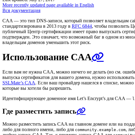
More recently updated page available in English
Вся документация
CAA — это тип DNS-записи, который позволяет владельцам са
стандартизирована в 2013 году в
RFC 6844
, чтобы позволить 
публичный Центр сертификации имеет право выпускать серти
подтвержден. Это означает, что возможный баг в одном из м
владельцам доменов уменьшить этот риск.
Использование CAA
Если вам не нужна CAA, можно ничего не делать (но см. оши
выпуска сертификатов для вашего домена, нужно использоват
SSLMate’s CAA
. Если ваш провайдер нашелся в списке, можно
которые вы хотели бы разрешить.
Идентифицирующее доменное имя Let’s Encrypt’s для CAA —
l
Где разместить запись
Можно разместить запись CAA на главном домене или на подд
либо для полного имени, либо для
, ли
community.example.com
любую запись CAA. Так, к примеру, запись CAA для