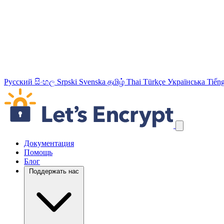
Русский
සිංහල
Srpski
Svenska
தமிழ்
Thai
Türkçe
Українська
Tiếng
Пропустить навигационные ссылки
Документация
Помощь
Блог
Поддержать нас