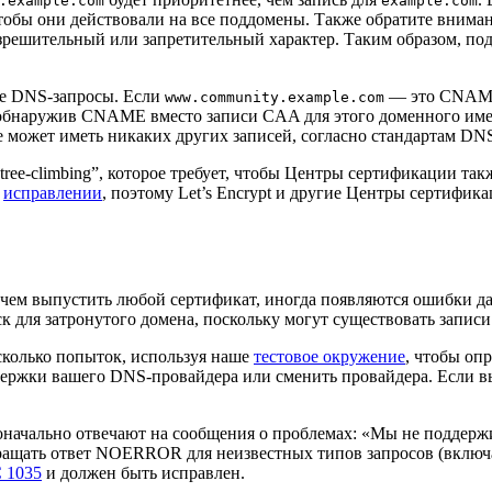
.example.com
example.com
чтобы они действовали на все поддомены. Также обратите внима
разрешительный или запретительный характер. Таким образом, по
е DNS-запросы. Если
— это CNAM
www.community.example.com
, обнаружив CNAME вместо записи CAA для этого доменного им
 может иметь никаких других записей, согласно стандартам DN
ree-climbing”, которое требует, чтобы Центры сертификации так
в
исправлении
, поэтому Let’s Encrypt и другие Центры сертифика
жде чем выпустить любой сертификат, иногда появляются ошибки
 для затронутого домена, поскольку могут существовать запис
сколько попыток, используя наше
тестовое окружение
, чтобы оп
держки вашего DNS-провайдера или сменить провайдера. Если вы
оначально отвечают на сообщения о проблемах: «Мы не подде
ращать ответ NOERROR для неизвестных типов запросов (включ
 1035
и должен быть исправлен.