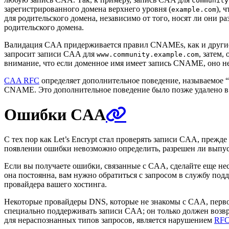
community
зарегистрированного домена верхнего уровня (
), 
example.com
для родительского домена, независимо от того, носят ли они 
родительского домена.
Валидация CAA придерживается правил CNAMEs, как и други
запросит записи CAA для
, затем
www.community.example.com
внимание, что если доменное имя имеет запись CNAME, оно не
CAA RFC
определяет дополнительное поведение, называемое “t
CNAME. Это дополнительное поведение было позже удалено 
Ошибки CAA
С тех пор как Let’s Encrypt стал проверять записи CAA, пре
появлении ошибки невозможно определить, разрешен ли выпуск
Если вы получаете ошибки, связанные с CAA, сделайте еще не
она постоянна, вам нужно обратиться с запросом в службу под
провайдера вашего хостинга.
Некоторые провайдеры DNS, которые не знакомы с CAA, перв
специально поддерживать записи CAA; он только должен возв
для нераспознанных типов запросов, является нарушением
RFC