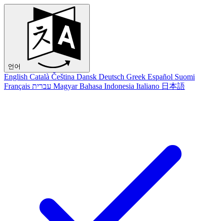
언어
English
Català
Čeština
Dansk
Deutsch
Greek
Español
Suomi
Français
עברית
Magyar
Bahasa Indonesia
Italiano
日本語