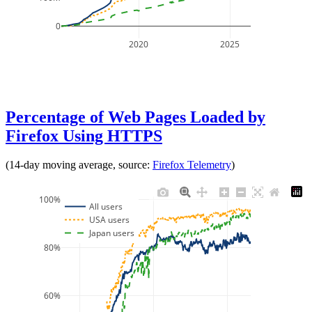
0
2020
2025
Percentage of Web Pages Loaded by
Firefox Using HTTPS
(14-day moving average, source:
Firefox Telemetry
)
100%
All users
USA users
Japan users
80%
60%