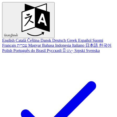
மொழிகள்
English
Català
Čeština
Dansk
Deutsch
Greek
Español
Suomi
Français
עברית
Magyar
Bahasa Indonesia
Italiano
日本語
한국어
Polish
Português do Brasil
Русский
සිංහල
Srpski
Svenska