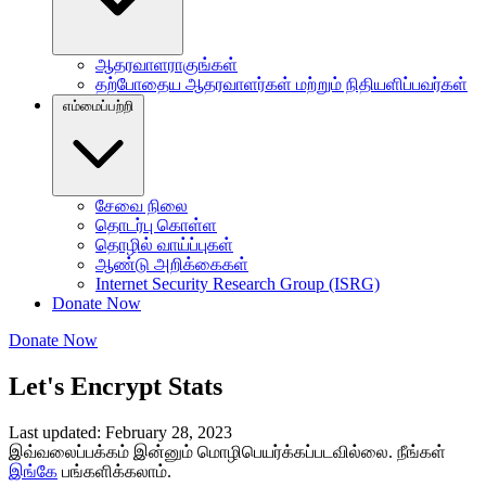
ஆதரவாளராகுங்கள்
தற்போதைய ஆதரவாளர்கள் மற்றும் நிதியளிப்பவர்கள்
எம்மைப்பற்றி
சேவை நிலை
தொடர்பு கொள்ள
தொழில் வாய்ப்புகள்
ஆண்டு அறிக்கைகள்
Internet Security Research Group (ISRG)
Donate Now
Donate Now
Let's Encrypt Stats
Last updated: February 28, 2023
இவ்வலைப்பக்கம் இன்னும் மொழிபெயர்க்கப்படவில்லை. நீங்கள்
இங்கே
பங்களிக்கலாம்.