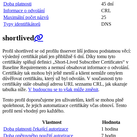
Doba platnosti
45 dní
Informace o odvolání
CRL
Maximální počet názvů
25
Typy identifikátorů
DNS
shortlived
Profil shortlived se od profilu tlsserver liší jedinou podstatnou věcí:
výsledný certifikát platí jen přibližně 6 dní. Díky tomu tyto
certifikáty splňují definici „Short-Lived Subscriber Certificates“ v
Baseline Requirements a nemusí obsahovat informace o odvolání.
Certifikáty tak mohou být ještě menší a klient nemůže omylem
důvěřovat certifikátu, který už byl odvolán. V současnosti tyto
certifikáty stále obsahují adresu URL seznamu CRL, jak ukazuje
tabulka níže.
V budoucnu se to však může změnit
.
Tento profil doporučujeme jen uživatelům, kteří se mohou plně
spolehnout, že jejich automatizace certifikáty včas obnoví. Tento
profil není vhodný pro každého.
Vlastnost
Hodnota
Doba platnosti čekající autorizace
1 hodina
Doba opětovného použití autorizace
7 hodin