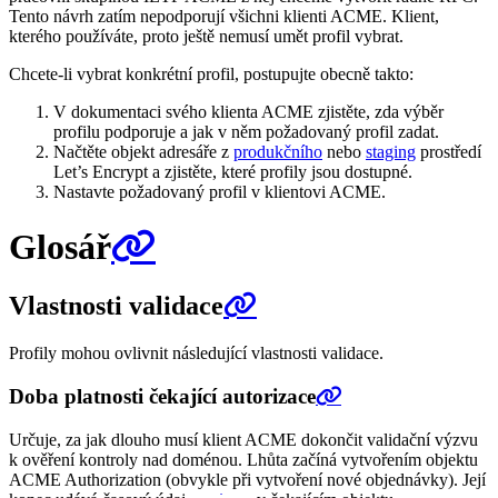
Tento návrh zatím nepodporují všichni klienti ACME. Klient,
kterého používáte, proto ještě nemusí umět profil vybrat.
Chcete-li vybrat konkrétní profil, postupujte obecně takto:
V dokumentaci svého klienta ACME zjistěte, zda výběr
profilu podporuje a jak v něm požadovaný profil zadat.
Načtěte objekt adresáře z
produkčního
nebo
staging
prostředí
Let’s Encrypt a zjistěte, které profily jsou dostupné.
Nastavte požadovaný profil v klientovi ACME.
Glosář
Vlastnosti validace
Profily mohou ovlivnit následující vlastnosti validace.
Doba platnosti čekající autorizace
Určuje, za jak dlouho musí klient ACME dokončit validační výzvu
k ověření kontroly nad doménou. Lhůta začíná vytvořením objektu
ACME Authorization (obvykle při vytvoření nové objednávky). Její