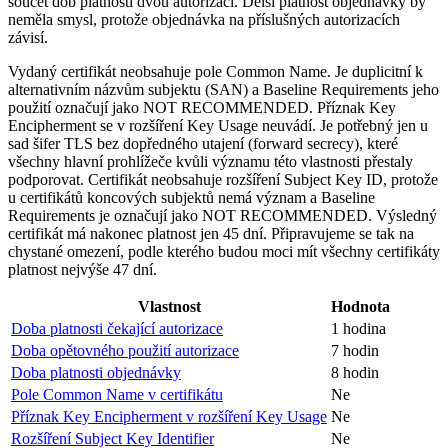
součet dob platnosti dvou autorizací. Delší platnost objednávky by
neměla smysl, protože objednávka na příslušných autorizacích
závisí.
Vydaný certifikát neobsahuje pole Common Name. Je duplicitní k
alternativním názvům subjektu (SAN) a Baseline Requirements jeho
použití označují jako NOT RECOMMENDED. Příznak Key
Encipherment se v rozšíření Key Usage neuvádí. Je potřebný jen u
sad šifer TLS bez dopředného utajení (forward secrecy), které
všechny hlavní prohlížeče kvůli významu této vlastnosti přestaly
podporovat. Certifikát neobsahuje rozšíření Subject Key ID, protože
u certifikátů koncových subjektů nemá význam a Baseline
Requirements je označují jako NOT RECOMMENDED. Výsledný
certifikát má nakonec platnost jen 45 dní. Připravujeme se tak na
chystané omezení, podle kterého budou moci mít všechny certifikáty
platnost nejvýše 47 dní.
Vlastnost
Hodnota
Doba platnosti čekající autorizace
1 hodina
Doba opětovného použití autorizace
7 hodin
Doba platnosti objednávky
8 hodin
Pole Common Name v certifikátu
Ne
Příznak Key Encipherment v rozšíření Key Usage
Ne
Rozšíření Subject Key Identifier
Ne