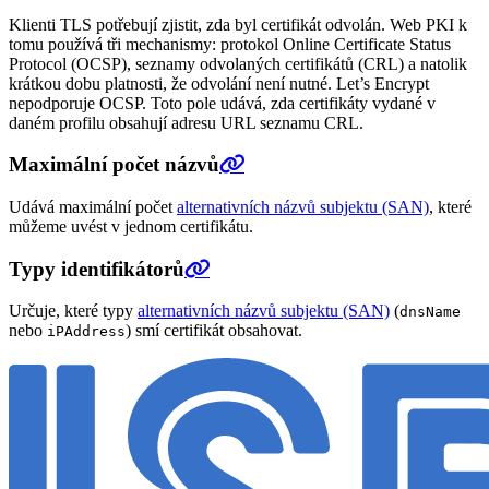
Klienti TLS potřebují zjistit, zda byl certifikát odvolán. Web PKI k
tomu používá tři mechanismy: protokol Online Certificate Status
Protocol (OCSP), seznamy odvolaných certifikátů (CRL) a natolik
krátkou dobu platnosti, že odvolání není nutné. Let’s Encrypt
nepodporuje OCSP. Toto pole udává, zda certifikáty vydané v
daném profilu obsahují adresu URL seznamu CRL.
Maximální počet názvů
Udává maximální počet
alternativních názvů subjektu (SAN)
, které
můžeme uvést v jednom certifikátu.
Typy identifikátorů
Určuje, které typy
alternativních názvů subjektu (SAN)
(
dnsName
nebo
) smí certifikát obsahovat.
iPAddress