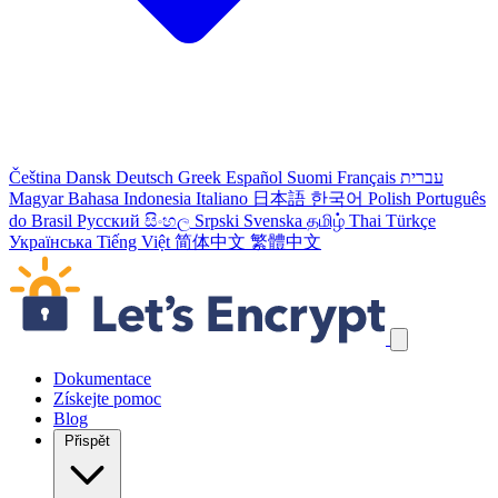
Čeština
Dansk
Deutsch
Greek
Español
Suomi
Français
עברית
Magyar
Bahasa Indonesia
Italiano
日本語
한국어
Polish
Português
do Brasil
Русский
සිංහල
Srpski
Svenska
தமிழ்
Thai
Türkçe
Українська
Tiếng Việt
简体中文
繁體中文
Přeskočit odkazy navigace
Dokumentace
Získejte pomoc
Blog
Přispět