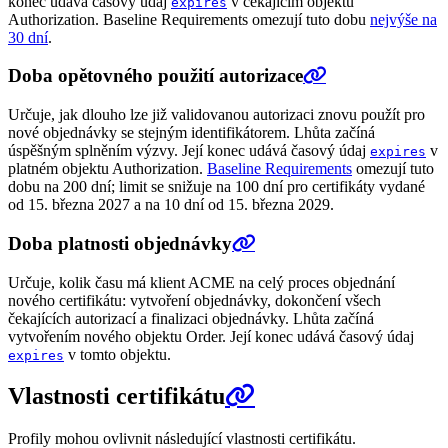
konec udává časový údaj
v čekajícím objektu
expires
Authorization. Baseline Requirements omezují tuto dobu
nejvýše na
30 dní
.
Doba opětovného použití autorizace
Určuje, jak dlouho lze již validovanou autorizaci znovu použít pro
nové objednávky se stejným identifikátorem. Lhůta začíná
úspěšným splněním výzvy. Její konec udává časový údaj
v
expires
platném objektu Authorization.
Baseline Requirements
omezují tuto
dobu na 200 dní; limit se snižuje na 100 dní pro certifikáty vydané
od 15. března 2027 a na 10 dní od 15. března 2029.
Doba platnosti objednávky
Určuje, kolik času má klient ACME na celý proces objednání
nového certifikátu: vytvoření objednávky, dokončení všech
čekajících autorizací a finalizaci objednávky. Lhůta začíná
vytvořením nového objektu Order. Její konec udává časový údaj
v tomto objektu.
expires
Vlastnosti certifikátu
Profily mohou ovlivnit následující vlastnosti certifikátu.