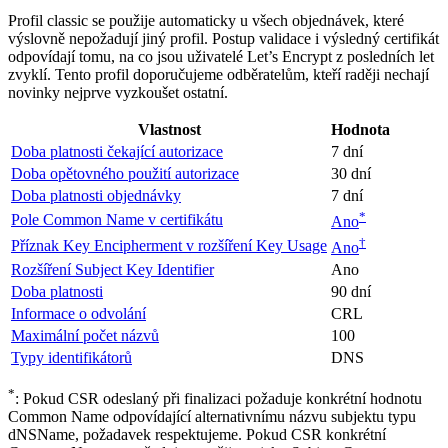
Profil classic se použije automaticky u všech objednávek, které
výslovně nepožadují jiný profil. Postup validace i výsledný certifikát
odpovídají tomu, na co jsou uživatelé Let’s Encrypt z posledních let
zvyklí. Tento profil doporučujeme odběratelům, kteří raději nechají
novinky nejprve vyzkoušet ostatní.
Vlastnost
Hodnota
Doba platnosti čekající autorizace
7 dní
Doba opětovného použití autorizace
30 dní
Doba platnosti objednávky
7 dní
*
Pole Common Name v certifikátu
Ano
†
Příznak Key Encipherment v rozšíření Key Usage
Ano
Rozšíření Subject Key Identifier
Ano
Doba platnosti
90 dní
Informace o odvolání
CRL
Maximální počet názvů
100
Typy identifikátorů
DNS
*
: Pokud CSR odeslaný při finalizaci požaduje konkrétní hodnotu
Common Name odpovídající alternativnímu názvu subjektu typu
dNSName, požadavek respektujeme. Pokud CSR konkrétní