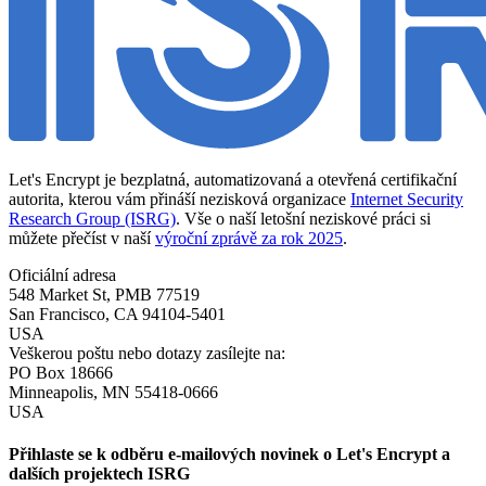
Let's Encrypt je bezplatná, automatizovaná a otevřená certifikační
autorita, kterou vám přináší nezisková organizace
Internet Security
Research Group (ISRG)
. Vše o naší letošní neziskové práci si
můžete přečíst v naší
výroční zprávě za rok 2025
.
Oficiální adresa
548 Market St, PMB 77519
San Francisco
,
CA
94104-5401
USA
Veškerou poštu nebo dotazy zasílejte na:
PO Box 18666
Minneapolis
,
MN
55418-0666
USA
Přihlaste se k odběru e-mailových novinek o Let's Encrypt a
dalších projektech ISRG