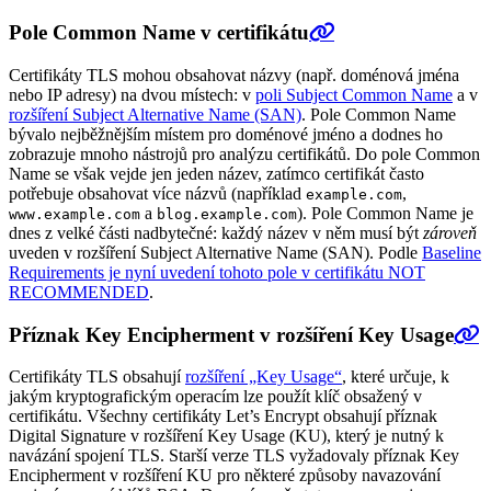
Pole Common Name v certifikátu
Certifikáty TLS mohou obsahovat názvy (např. doménová jména
nebo IP adresy) na dvou místech: v
poli Subject Common Name
a v
rozšíření Subject Alternative Name (SAN)
. Pole Common Name
bývalo nejběžnějším místem pro doménové jméno a dodnes ho
zobrazuje mnoho nástrojů pro analýzu certifikátů. Do pole Common
Name se však vejde jen jeden název, zatímco certifikát často
potřebuje obsahovat více názvů (například
,
example.com
a
). Pole Common Name je
www.example.com
blog.example.com
dnes z velké části nadbytečné: každý název v něm musí být
zároveň
uveden v rozšíření Subject Alternative Name (SAN). Podle
Baseline
Requirements je nyní uvedení tohoto pole v certifikátu NOT
RECOMMENDED
.
Příznak Key Encipherment v rozšíření Key Usage
Certifikáty TLS obsahují
rozšíření „Key Usage“
, které určuje, k
jakým kryptografickým operacím lze použít klíč obsažený v
certifikátu. Všechny certifikáty Let’s Encrypt obsahují příznak
Digital Signature v rozšíření Key Usage (KU), který je nutný k
navázání spojení TLS. Starší verze TLS vyžadovaly příznak Key
Encipherment v rozšíření KU pro některé způsoby navazování