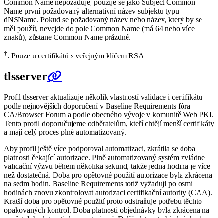
Common Name nepožaduje, použije se jako Subject Common
Name první požadovaný alternativní název subjektu typu
dNSName. Pokud se požadovaný název nebo název, který by se
měl použít, nevejde do pole Common Name (má 64 nebo více
znaků), zůstane Common Name prázdné.
†
: Pouze u certifikátů s veřejným klíčem RSA.
tlsserver
Profil tlsserver aktualizuje několik vlastností validace i certifikátu
podle nejnovějších doporučení v Baseline Requirements fóra
CA/Browser Forum a podle obecného vývoje v komunitě Web PKI.
Tento profil doporučujeme odběratelům, kteří chtějí menší certifikáty
a mají celý proces plně automatizovaný.
Aby profil ještě více podporoval automatizaci, zkrátila se doba
platnosti čekající autorizace. Plně automatizovaný systém zvládne
validační výzvu během několika sekund, takže jedna hodina je více
než dostatečná. Doba pro opětovné použití autorizace byla zkrácena
na sedm hodin. Baseline Requirements totiž vyžadují po osmi
hodinách znovu zkontrolovat autorizaci certifikační autority (CAA).
Kratší doba pro opětovné použití proto odstraňuje potřebu těchto
opakovaných kontrol. Doba platnosti objednávky byla zkrácena na