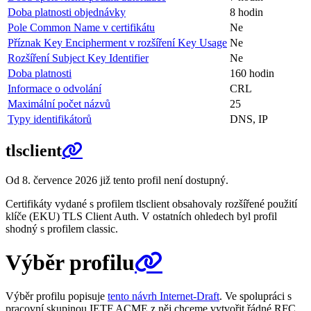
Doba platnosti objednávky
8 hodin
Pole Common Name v certifikátu
Ne
Příznak Key Encipherment v rozšíření Key Usage
Ne
Rozšíření Subject Key Identifier
Ne
Doba platnosti
160 hodin
Informace o odvolání
CRL
Maximální počet názvů
25
Typy identifikátorů
DNS, IP
tlsclient
Od 8. července 2026 již tento profil není dostupný.
Certifikáty vydané s profilem tlsclient obsahovaly rozšířené použití
klíče (EKU) TLS Client Auth. V ostatních ohledech byl profil
shodný s profilem classic.
Výběr profilu
Výběr profilu popisuje
tento návrh Internet-Draft
. Ve spolupráci s
pracovní skupinou IETF ACME z něj chceme vytvořit řádné RFC.