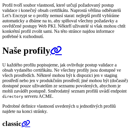
Profil tvoří soubor vlastností, které určují požadovaný postup
validace i konečný obsah certifikátu. Naprostá většina odběratelů
Let’s Encrypt se o profily nemusí starat: nejlepší profil vybíráme
automaticky a dbáme na to, aby splňoval všechny požadavky a
osvědčené postupy Web PKI. Někteří uživatelé si však mohou chtít
konkrétní profil zvolit sami. Na této stránce najdou informace
potřebné k rozhodnutí.
Naše profily
U každého profilu popisujeme, jak ovlivňuje postup validace a
obsah vydaného certifikátu. Ne všechny profily jsou dostupné ve
všech prostředích. Některé mohou být k dispozici jen v staging
prostředí nebo jen v produkčním prostředí; jiné mohou být (dočasně)
dostupné pouze uživatelům ze seznamu povolených, abychom je
mohli zavádět postupně. Směrodatný seznam profilů uvádí endpoint
serveru ACME.
directory
Podrobné definice vlastností uvedených u jednotlivých profilů
najdete na konci stránky.
classic