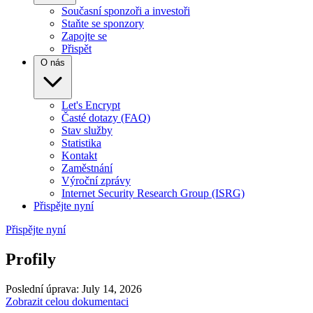
Současní sponzoři a investoři
Staňte se sponzory
Zapojte se
Přispět
O nás
Let's Encrypt
Časté dotazy (FAQ)
Stav služby
Statistika
Kontakt
Zaměstnání
Výroční zprávy
Internet Security Research Group (ISRG)
Přispějte nyní
Přispějte nyní
Profily
Poslední úprava: July 14, 2026
Zobrazit celou dokumentaci