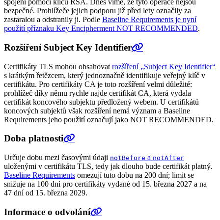
spojení pomocí klíčů RSA. Dnes víme, že tyto operace nejsou
bezpečné. Prohlížeče jejich podporu již před lety označily za
zastaralou a odstranily ji. Podle
Baseline Requirements je nyní
použití příznaku Key Encipherment NOT RECOMMENDED
.
Rozšíření Subject Key Identifier
Certifikáty TLS mohou obsahovat
rozšíření „Subject Key Identifier“
s krátkým řetězcem, který jednoznačně identifikuje veřejný klíč v
certifikátu. Pro certifikáty CA je toto rozšíření velmi důležité:
prohlížeč díky němu rychle najde certifikát CA, která vydala
certifikát koncového subjektu předložený webem. U certifikátů
koncových subjektů však rozšíření nemá význam a Baseline
Requirements jeho použití označují jako NOT RECOMMENDED.
Doba platnosti
Určuje dobu mezi časovými údaji
a
notBefore
notAfter
uloženými v certifikátu TLS, tedy jak dlouho bude certifikát platný.
Baseline Requirements
omezují tuto dobu na 200 dní; limit se
snižuje na 100 dní pro certifikáty vydané od 15. března 2027 a na
47 dní od 15. března 2029.
Informace o odvolání