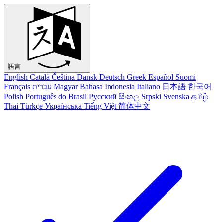
語言
English
Català
Čeština
Dansk
Deutsch
Greek
Español
Suomi
Français
עברית
Magyar
Bahasa Indonesia
Italiano
日本語
한국어
Polish
Português do Brasil
Русский
සිංහල
Srpski
Svenska
தமிழ்
Thai
Türkçe
Українська
Tiếng Việt
简体中文