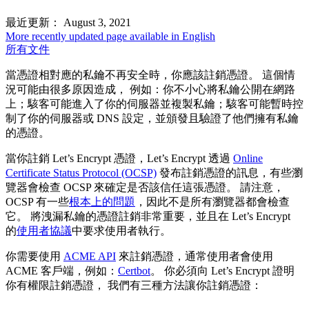
最近更新： August 3, 2021
More recently updated page available in English
所有文件
當憑證相對應的私鑰不再安全時，你應該註銷憑證。 這個情
況可能由很多原因造成， 例如：你不小心將私鑰公開在網路
上；駭客可能進入了你的伺服器並複製私鑰；駭客可能暫時控
制了你的伺服器或 DNS 設定，並頒發且驗證了他們擁有私鑰
的憑證。
當你註銷 Let’s Encrypt 憑證，Let’s Encrypt 透過
Online
Certificate Status Protocol (OCSP)
發布註銷憑證的訊息，有些瀏
覽器會檢查 OCSP 來確定是否該信任這張憑證。 請注意，
OCSP 有一些
根本上的問題
，因此不是所有瀏覽器都會檢查
它。 將洩漏私鑰的憑證註銷非常重要，並且在 Let’s Encrypt
的
使用者協議
中要求使用者執行。
你需要使用
ACME API
來註銷憑證，通常使用者會使用
ACME 客戶端，例如：
Certbot
。 你必須向 Let’s Encrypt 證明
你有權限註銷憑證， 我們有三種方法讓你註銷憑證：