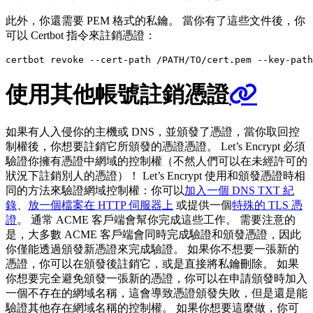
此外，你還需要 PEM 格式的私鑰。 當你有了這些文件後，你
可以 Certbot 指令來註銷憑證：
使用其他帳號註銷憑證
如果有人入侵你的主機或 DNS，並頒發了憑證，當你取回控
制權後，你想要註銷它所頒發的憑證憑證。 Let’s Encrypt 必須
驗證你擁有憑證中網域的控制權（不然人們可以在未經許可的
狀況下註銷別人的憑證）！ Let’s Encrypt 使用和頒發憑證時相
同的方法來驗證網域控制權：你可以
加入一個 DNS TXT 紀
錄
、
放一個檔案在 HTTP 伺服器上
或提供一個
特殊的 TLS 憑
證
。 通常 ACME 客戶端會幫你完成這些工作。 需要注意的
是，大多數 ACME 客戶端會同時完成驗證和頒發憑證，因此
你僅能透過頒發新憑證來完成驗證。 如果你不想要一張新的
憑證，你可以在頒發後註銷它，或是直接將私鑰刪除。 如果
你想要完全避免頒發一張新的憑證，你可以在申請頒發時加入
一個不存在的網域名稱，這會導致憑證頒發失敗，但是還是能
驗證其他存在網域名稱的控制權。 如果你想要這麼做，你可