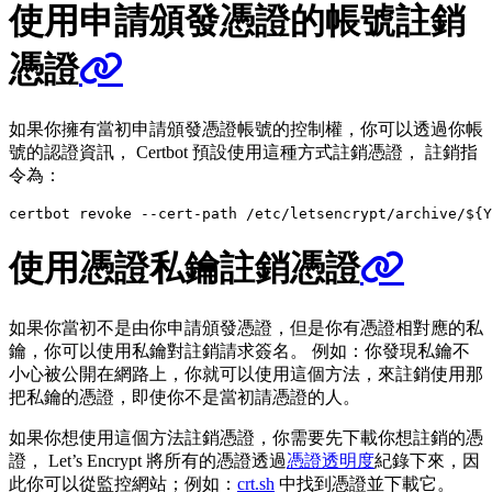
使用申請頒發憑證的帳號註銷
憑證
如果你擁有當初申請頒發憑證帳號的控制權，你可以透過你帳
號的認證資訊， Certbot 預設使用這種方式註銷憑證， 註銷指
令為：
certbot revoke --cert-path /etc/letsencrypt/archive/
${
Y
使用憑證私鑰註銷憑證
如果你當初不是由你申請頒發憑證，但是你有憑證相對應的私
鑰，你可以使用私鑰對註銷請求簽名。 例如：你發現私鑰不
小心被公開在網路上，你就可以使用這個方法，來註銷使用那
把私鑰的憑證，即使你不是當初請憑證的人。
如果你想使用這個方法註銷憑證，你需要先下載你想註銷的憑
證， Let’s Encrypt 將所有的憑證透過
憑證透明度
紀錄下來，因
此你可以從監控網站；例如：
crt.sh
中找到憑證並下載它。