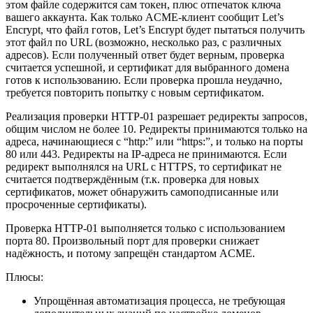
этом файле содержится сам токен, плюс отпечаток ключа
вашего аккаунта. Как только ACME-клиент сообщит Let’s
Encrypt, что файл готов, Let’s Encrypt будет пытаться получить
этот файл по URL (возможно, несколько раз, с различных
адресов). Если полученный ответ будет верным, проверка
считается успешной, и сертификат для выбранного домена
готов к использованию. Если проверка прошла неудачно,
требуется повторить попытку с новым сертификатом.
Реализация проверки HTTP-01 разрешает редиректы запросов,
общим числом не более 10. Редиректы принимаются только на
адреса, начинающиеся с “http:” или “https:”, и только на порты
80 или 443. Редиректы на IP-адреса не принимаются. Если
редирект выполнялся на URL c HTTPS, то сертификат не
считается подтверждённым (т.к. проверка для новых
сертификатов, может обнаружить самоподписанные или
просроченные сертификаты).
Проверка HTTP-01 выполняется только с использованием
порта 80. Произвольный порт для проверки снижает
надёжность, и потому запрещён стандартом ACME.
Плюсы:
Упрощённая автоматизация процесса, не требующая