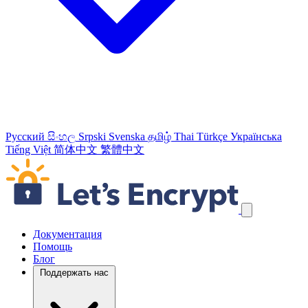
Русский
සිංහල
Srpski
Svenska
தமிழ்
Thai
Türkçe
Українська
Tiếng Việt
简体中文
繁體中文
Пропустить навигационные ссылки
Документация
Помощь
Блог
Поддержать нас