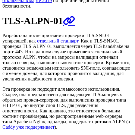
отключена в марте 2019
по причине недостаточной
безопасности.
TLS-ALPN-01
Разработана после признания проверки TLS-SNI-01
устаревшей, как
отдельный стандарт
. Как и TLS-SNI-01,
проверка TLS-ALPN-01 выполняется через TLS handshake на
порте 443. Но в данном случае применяется специальный
протокол ALPN, чтобы на запросы валидации отвечали
только серверы, знающие о таком типе проверки. Кроме того,
становится возможным использовать SNI-поле, совпадающее
с именем домена, для которого проводится валидация, для
увеличения надёжности проверки.
Эта проверка не подходит для массового использования.
Скорее, она предназначена для владельцев TLS-концевых
обратных прокси-серверов, для выполнения проверки типа
HTTP-01, но внутри слоя TLS, для разделения
ответственности. Как правило, это относится к большим
хостинг-провайдерам, но распространённые web-серверы
типа Apache и Nginx, однажды, поддержат протокол ALPN (а
Caddy уже поддерживает
).