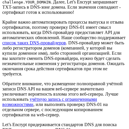
. Далее, Let’s Encrypt запрашивает
challenge.YOUR_DOMAIN
TXT-запись в DNS-зоне домена. Если значения совпадают -
сертификат готов к использованию!
Крайне важно автоматизировать процессы выпуска и отзыва
сертификатов, поэтому проверку DNS-01 имеет смысл
использовать, когда DNS-провайдер предоставляет API для
автоматических обновлений. Наше сообщество поддерживает
список таких DNS-провайдеров
. DNS-провайдер может быть
либо регистратором доменов (компанией, у которой вы
купили доменное имя), либо сторонней организацией. Если
вы захотите сменить DNS-провайдера, нужно будет сделать
незначительные изменения у регистратора доменов. Ожидать
окончания срока действия сертификатов при этом не
требуется.
Обратите внимание, что размещение полноправной учётной
записи DNS API на вашем веб-сервере значительно
увеличивает вероятность взлома этого веб-сервера. Лучше
использовать
учётную запись с ограниченными
возможностями
, или выполнять проверку DNS-01 на
отдельном сервере, с последующим копированием
сертификатов на web-сервер.
Let’s Encrypt придерживается стандартов DNS для поиска