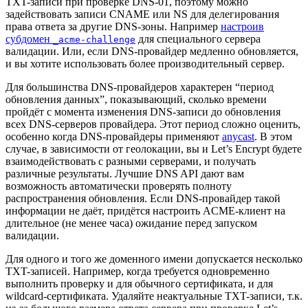
TXT-записи при проверке DNS-01, поэтому можно
задействовать записи CNAME или NS для делегирования
права ответа за другие DNS-зоны. Например
настроив
субдомен
для специального сервера
_acme-challenge
валидации. Или, если DNS-провайдер медленно обновляется,
и вы хотите использовать более производительный сервер.
Для большинства DNS-провайдеров характерен “период
обновления данных”, показывающий, сколько времени
пройдёт с момента изменения DNS-записи до обновления
всех DNS-серверов провайдера. Этот период сложно оценить,
особенно когда DNS-провайдеры применяют
anycast
. В этом
случае, в зависимости от геолокации, вы и Let’s Encrypt будете
взаимодействовать с разными серверами, и получать
различные результаты. Лучшие DNS API дают вам
возможность автоматически проверять полноту
распространения обновления. Если DNS-провайдер такой
информации не даёт, придётся настроить ACME-клиент на
длительное (не менее часа) ожидание перед запуском
валидации.
Для одного и того же доменного имени допускается несколько
TXT-записей. Например, когда требуется одновременно
выполнить проверку и для обычного сертификата, и для
wildcard-сертификата. Удаляйте неактуальные TXT-записи, т.к.