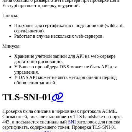
из-за большого размера ответа сервера при проверке Let’s
Encrypt признает проверку неудачной.
Плюсы:
Подходит для сертификатов с подстановкой (wildcard-
сертификатов).
Работает в случае нескольких web-серверов.
Минусы:
Хранение учётной записи для API на web-сервере
достаточно рискованно.
У Вашего провайдера DNS может не быть API для
управления.
У DNS API может не быть методов оценки период
обновления записей.
TLS-SNI-01
Проверка была описана в черновиках протокола ACME.
Согласно ей, вначале выполняется TLS handshake на порте
443, и посылается специальный
SNI
заголовок для поиска
сертификата, содержащего токен. Проверка TLS-SNI-01