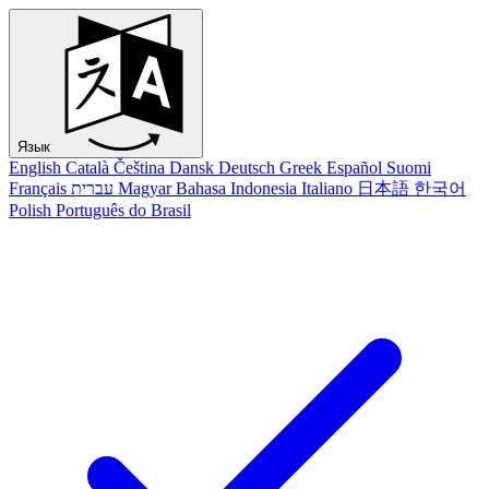
Язык
English
Català
Čeština
Dansk
Deutsch
Greek
Español
Suomi
Français
עברית
Magyar
Bahasa Indonesia
Italiano
日本語
한국어
Polish
Português do Brasil